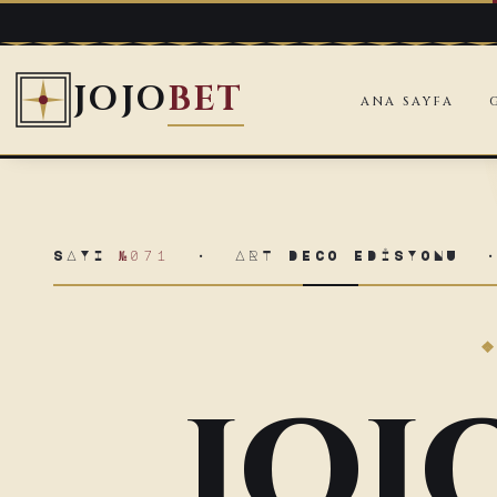
JOJO
BET
ANA SAYFA
SAYI
№071
· ART DECO EDİSYONU
JOJ