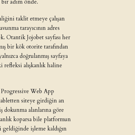
n bir adım önde.
iğini taklit etmeye çalışan
savunma tarayıcının adres
k. Otantik Jojobet sayfası her
ş bir kök otorite tarafından
 yalnızca doğrulanmış sayfaya
refleksi alışkanlık haline
; Progressive Web App
abletten siteye girdiğin an
iş dokunma alanlarına göre
n anlık koparsa bile platformun
i geldiğinde işleme kaldığın