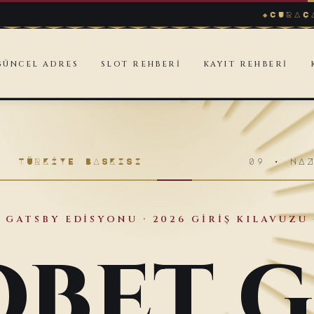
CURAÇAO LISANSLI
GÜNCEL ADRES
SLOT REHBERI
KAYIT REHBERI
 ·
TÜRKİYE BASKISI
09 · H
GATSBY EDISYONU · 2026 GIRIŞ KILAVUZU
OBET G