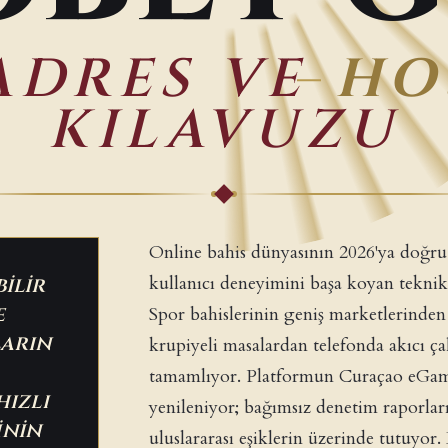
ADRES VE
HO
KILAVUZU
Online bahis dünyasının 2026'ya doğru
kullanıcı deneyimini başa koyan teknik 
ilir
e
Spor bahislerinin geniş marketlerinden 
ların
krupiyeli masalardan telefonda akıcı ça
tamamlıyor. Platformun Curaçao eGamin
ızlı
yenileniyor; bağımsız denetim raporları
inin
uluslararası eşiklerin üzerinde tutuyor