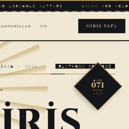
 ALTYAPI
%200 HOŞ GELDIN PAKETI
GIRIŞ YAP
KAMPANYALAR
SSS
AZİRAN · 2026 —
PLATFORM REHBERİ
SAYI
071
2026
IRIŞ