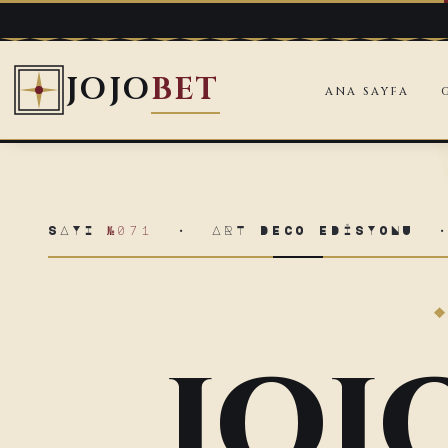
JOJO
BET
ANA SAYFA
SAYI
№071
· ART DECO EDİSYONU
JOJ