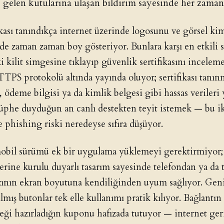
e gelen kutularına ulaşan bildirim sayesinde her zama
ası tanındıkça internet üzerinde logosunu ve görsel kiml
 de zaman zaman boy gösteriyor. Bunlara karşı en etkili 
kilit simgesine tıklayıp güvenlik sertifikasını inceleme
PS protokolü altında yayında oluyor; sertifikası tanınmı
e, ödeme bilgisi ya da kimlik belgesi gibi hassas verileri
üphe duyduğun an canlı destekten teyit istemek — bu iki 
 phishing riski neredeyse sıfıra düşüyor.
mobil sürümü ek bir uygulama yüklemeyi gerektirmiyor
rine kurulu duyarlı tasarım sayesinde telefondan ya da t
zının ekran boyutuna kendiliğinden uyum sağlıyor. Gen
lmış butonlar tek elle kullanımı pratik kılıyor. Bağlantı
leği hazırladığın kuponu hafızada tutuyor — internet ger