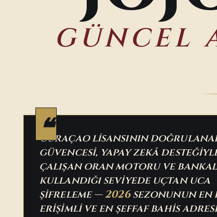
GÜNCEL 
Curaçao lisansının doğrulanab
güvencesi, yapay zekâ desteğiyl
çalışan oran motoru ve banka
kullandığı seviyede uçtan uca
şifreleme —
2026
sezonunun en h
erişimli ve en şeffaf bahis adres