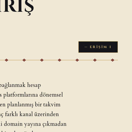
RIŞ
— ERİŞİM I
n bağlanmak hesap
is platformlarına dönemsel
den planlanmış bir takvim
ç farklı kanal üzerinden
eni domain yayına çıkmadan