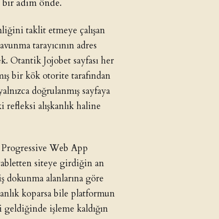
n bir adım önde.
iğini taklit etmeye çalışan
savunma tarayıcının adres
k. Otantik Jojobet sayfası her
ş bir kök otorite tarafından
 yalnızca doğrulanmış sayfaya
refleksi alışkanlık haline
; Progressive Web App
abletten siteye girdiğin an
iş dokunma alanlarına göre
n anlık koparsa bile platformun
i geldiğinde işleme kaldığın