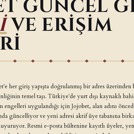
ET GÜNCEL GI
I
VE ERIŞIM
RI
et'e her giriş yapışta doğrulanmış bir adres üzerinde
nliğinin temel taşı. Türkiye'de yurt dışı kaynaklı bah
im engelleri uygulandığı için Jojobet, alan adını önce
da güncelliyor ve yeni adresi aktif üye tabanına birka
duyuruyor. Resmi e-posta bültenine kayıtlı üyeler, y