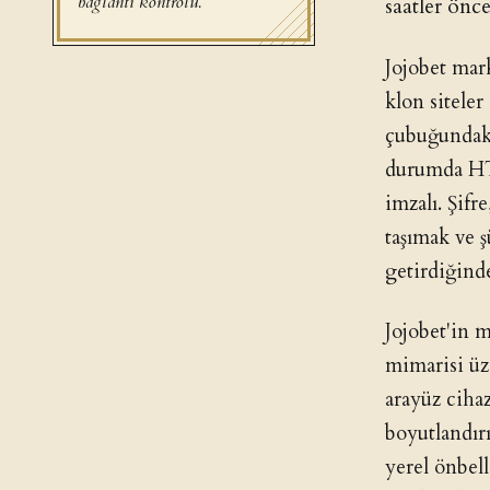
bağlantı kontrolü.
saatler önc
Jojobet mark
klon siteler
çubuğundaki 
durumda HTT
imzalı. Şifr
taşımak ve ş
getirdiğinde
Jojobet'in 
mimarisi üze
arayüz ciha
boyutlandırı
yerel önbel