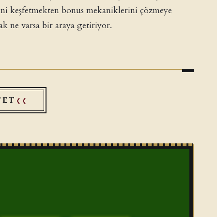
ni keşfetmekten bonus mekaniklerini çözmeye
k ne varsa bir araya getiriyor.
FET