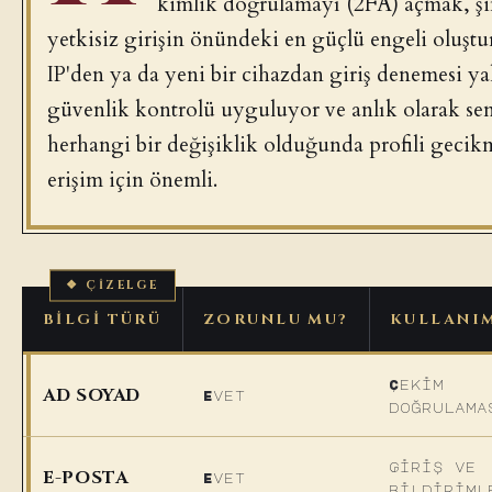
kimlik doğrulamayı (2FA) açmak, şif
yetkisiz girişin önündeki en güçlü engeli oluştur
IP'den ya da yeni bir cihazdan giriş denemesi y
güvenlik kontrolü uyguluyor ve anlık olarak seni
herhangi bir değişiklik olduğunda profili geci
erişim için önemli.
BILGI TÜRÜ
ZORUNLU MU?
KULLANI
Çekim
AD SOYAD
Evet
doğrulama
Giriş ve
E-POSTA
Evet
bildiriml