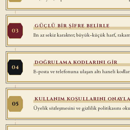
GÜÇLÜ BIR ŞIFRE BELIRLE
En az sekiz karakter; büyük-küçük harf, rakam 
DOĞRULAMA KODLARINI GIR
E-posta ve telefonuna ulaşan altı haneli kodlar
KULLANIM KOŞULLARINI ONAYL
Üyelik sözleşmesini ve gizlilik politikasını o