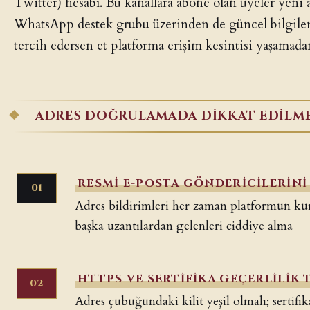
Twitter) hesabı. Bu kanallara abone olan üyeler yeni a
WhatsApp destek grubu üzerinden de güncel bilgilen
tercih edersen et platforma erişim kesintisi yaşamada
ADRES DOĞRULAMADA DIKKAT EDILM
RESMI E-POSTA GÖNDERICILERINI
Adres bildirimleri her zaman platformun ku
başka uzantılardan gelenleri ciddiye alma
HTTPS VE SERTIFIKA GEÇERLILIK 
Adres çubuğundaki kilit yeşil olmalı; sertifik