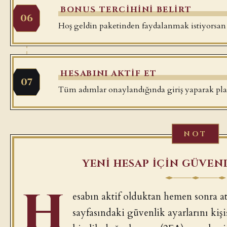
BONUS TERCIHINI BELIRT
Hoş geldin paketinden faydalanmak istiyorsan k
HESABINI AKTIF ET
Tüm adımlar onaylandığında giriş yaparak pl
YENI HESAP İÇIN GÜVEN
H
esabın aktif olduktan hemen sonra at
sayfasındaki güvenlik ayarlarını kişis