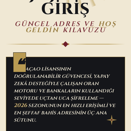
GIRIŞ
GÜNCEL ADRES VE
HOŞ
GELDIN
KILAVUZU
Curaçao lisansının
doğrulanabilir güvencesi, yapay
zekâ desteğiyle çalışan oran
motoru ve bankaların kullandığı
seviyede uçtan uca şifreleme —
2026
sezonunun en hızlı erişimli ve
en şeffaf bahis adresinin üç ana
sütunu.