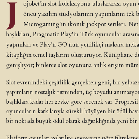
J
ojobet'in slot koleksiyonu uluslararası oyun
öncü yazılım stüdyolarının yapımlarını tek b
Microgaming'in ikonik jackpot serileri, Net
başlıkları, Pragmatic Play'in Türk oyuncular arası
yapımları ve Play'n GO'nun yenilikçi makara mekan
kitaplığın temel taşlarını oluşturuyor. Kütüphane düz
genişliyor; binlerce slot oyununa anlık erişim mü
Slot evrenindeki çeşitlilik gerçekten geniş bir yelpaz
yapımların nostaljik ritminden, üç boyutlu animasyo
başlıklara kadar her zevke göre seçenek var. Progresif
oyuncuların katkılarıyla sürekli büyüyen bir ödül havu
bir noktada büyük ödül olarak dağıtıldığında yeni bir
Platform oyunları volatilite seviyesine göre filtrelem