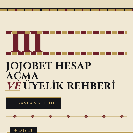
III
JOJOBET HESAP
AÇMA
VE
ÜYELIK REHBERI
— BAŞLANGIÇ III