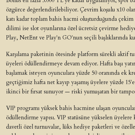
Bonus en fazla 5.000 TL'ye kadar uygulanıyor; spor ba
özgürce değerlendirilebiliyor. Çevrim koşulu x10 olar
katı kadar toplam bahis hacmi oluşturduğunda çekim 
dilimi ise slot oyunlarına özel ücretsiz çevirme hediy
Play, NetEnt ve Play'n GO'nun seçili başlıklarında k
Karşılama paketinin ötesinde platform sürekli aktif tu
üyeleri ödüllendirmeye devam ediyor. Hafta başı yatı
başlamak isteyen oyunculara yüzde 50 oranında ek kre
geçtiğimiz hafta net kayıp yaşamış üyelere yüzde 15'
ikinci bir fırsat sunuyor — riski yumuşatan bir tamp
VIP programı yüksek bahis hacmine ulaşan oyunculara 
ödüllendirme yapısı. VIP statüsüne yükselen üyelere ki
davetli özel turnuvalar, lüks hediye paketleri ve özelle