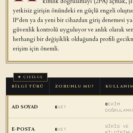
kimlik doğrulamayı (2FA) açmak, şif
yetkisiz girişin önündeki en güçlü engeli oluştur
IP'den ya da yeni bir cihazdan giriş denemesi y
güvenlik kontrolü uyguluyor ve anlık olarak seni
herhangi bir değişiklik olduğunda profili geci
erişim için önemli.
BILGI TÜRÜ
ZORUNLU MU?
KULLANI
Çekim
AD SOYAD
Evet
doğrulama
Giriş ve
E-POSTA
Evet
bildiriml