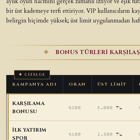
aylık oyun hacmini gerçek zamanlı izliyor ve eşik tuta
bir üst kademeye terfi ettiriyor. VIP kullanıcıların ka
belirgin biçimde yüksek; üst limit uygulanmadan haftal
BONUS TÜRLERI KARŞILA
KAMPANYA ADI
ORAN
ÜST LIMIT
KARŞILAMA
%200
5.000 TL
BONUSU
İLK YATIRIM
%100
2.500 TL
SPOR