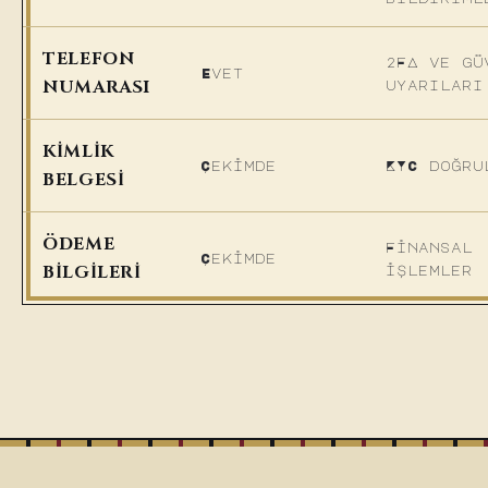
TELEFON
2FA ve gü
Evet
NUMARASI
uyarıları
KIMLIK
Çekimde
KYC doğru
BELGESI
ÖDEME
Finansal
Çekimde
BILGILERI
işlemler