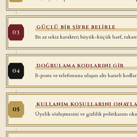
GÜÇLÜ BIR ŞIFRE BELIRLE
En az sekiz karakter; büyük-küçük harf, rakam 
DOĞRULAMA KODLARINI GIR
E-posta ve telefonuna ulaşan altı haneli kodlar
KULLANIM KOŞULLARINI ONAYL
Üyelik sözleşmesini ve gizlilik politikasını o