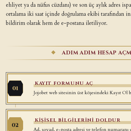
ehliyet ya da nüfus cüzdanı) ve son üç aylık adres ispa
ortalama iki saat içinde doğrulama ekibi tarafından 
bildirim olarak hem de e-postana iletiliyor.
ADIM ADIM HESAP AÇM
KAYIT FORMUNU AÇ
Jojobet web sitesinin üst köşesindeki Kayıt Ol
KIŞISEL BILGILERINI DOLDUR
Ad, soyad, e-posta adresi ve telefon numaranı g