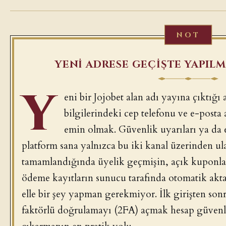
YENI ADRESE GEÇIŞTE YAPIL
Y
eni bir Jojobet alan adı yayına çıktığı 
bilgilerindeki cep telefonu ve e-post
emin olmak. Güvenlik uyarıları ya da
platform sana yalnızca bu iki kanal üzerinden ula
tamamlandığında üyelik geçmişin, açık kuponlar
ödeme kayıtların sunucu tarafında otomatik aktar
elle bir şey yapman gerekmiyor. İlk girişten sonr
faktörlü doğrulamayı (2FA) açmak hesap güvenli