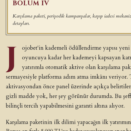
BÖLÜM IV
Karşılama paketi, periyodik kampanyalar, kayıp iadesi mekani
detayları.
J
ojobet'in kademeli ödüllendirme yapısı yeni
oyuncuya kadar her kademeyi kapsayan katma
yatırımla otomatik aktive olan karşılama pak
sermayesiyle platforma adım atma imkânı veriyor
aktivasyondan önce panel üzerinde açıkça belirtile
gizli madde yok, her şey görünür durumda. Bu şeffa
bilinçli tercih yapabilmesini garanti altına alıyor.
Karşılama paketinin ilk dilimi yapacağın ilk yatırımı