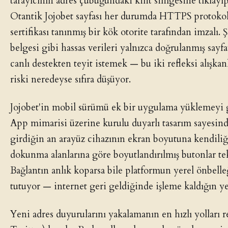
tarayıcının adres çubuğundaki kilit simgesine tıklayıp
Otantik Jojobet sayfası her durumda HTTPS protokolü
sertifikası tanınmış bir kök otorite tarafından imzalı. 
belgesi gibi hassas verileri yalnızca doğrulanmış say
canlı destekten teyit istemek — bu iki refleksi alışka
riski neredeyse sıfıra düşüyor.
Jojobet'in mobil sürümü ek bir uygulama yüklemeyi 
App mimarisi üzerine kurulu duyarlı tasarım sayesinde
girdiğin an arayüz cihazının ekran boyutuna kendili
dokunma alanlarına göre boyutlandırılmış butonlar tek 
Bağlantın anlık koparsa bile platformun yerel önbelle
tutuyor — internet geri geldiğinde işleme kaldığın 
Yeni adres duyurularını yakalamanın en hızlı yolları 