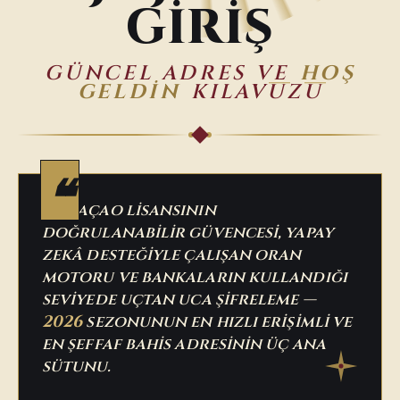
GIRIŞ
GÜNCEL ADRES VE
HOŞ
GELDIN
KILAVUZU
Curaçao lisansının
doğrulanabilir güvencesi, yapay
zekâ desteğiyle çalışan oran
motoru ve bankaların kullandığı
seviyede uçtan uca şifreleme —
2026
sezonunun en hızlı erişimli ve
en şeffaf bahis adresinin üç ana
sütunu.