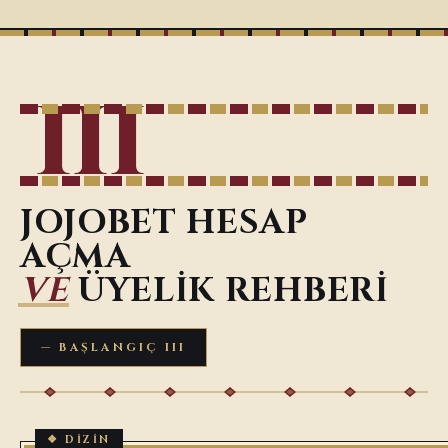
III
JOJOBET HESAP
AÇMA
VE
ÜYELIK REHBERI
— BAŞLANGIÇ III