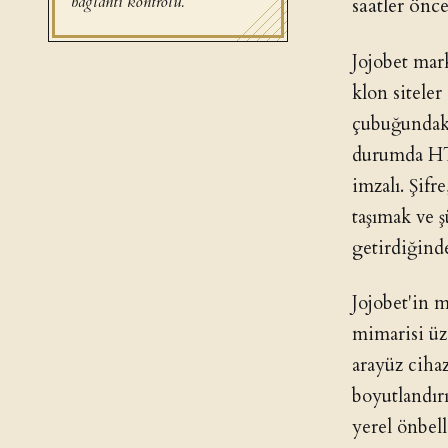
bağlantı kontrolü.
saatler önc
Jojobet mark
klon siteler
çubuğundaki 
durumda HTT
imzalı. Şifr
taşımak ve ş
getirdiğinde
Jojobet'in 
mimarisi üze
arayüz ciha
boyutlandırı
yerel önbel