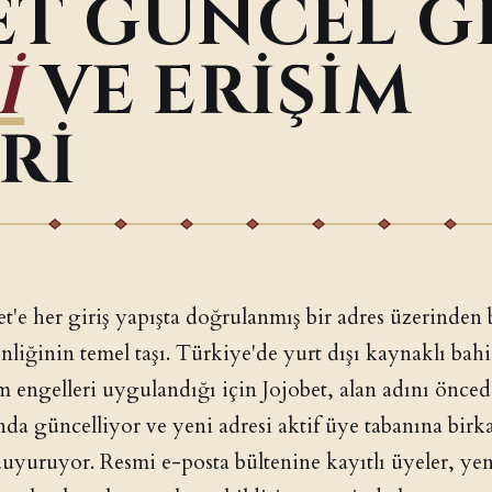
ET GÜNCEL GI
I
VE ERIŞIM
RI
et'e her giriş yapışta doğrulanmış bir adres üzerinde
nliğinin temel taşı. Türkiye'de yurt dışı kaynaklı bah
im engelleri uygulandığı için Jojobet, alan adını önce
da güncelliyor ve yeni adresi aktif üye tabanına birka
duyuruyor. Resmi e-posta bültenine kayıtlı üyeler, y