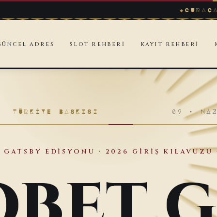
CURAÇAO LISANSLI
GÜNCEL ADRES
SLOT REHBERI
KAYIT REHBERI
 ·
TÜRKİYE BASKISI
09 · H
GATSBY EDISYONU · 2026 GIRIŞ KILAVUZU
OBET G