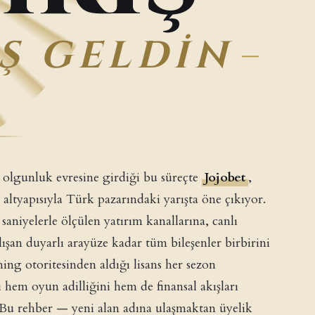
Ş GELDIN
 olgunluk evresine girdiği bu süreçte
Jojobet
,
altyapısıyla Türk pazarındaki yarışta öne çıkıyor.
saniyelerle ölçülen yatırım kanallarına, canlı
lışan duyarlı arayüze kadar tüm bileşenler birbirini
g otoritesinden aldığı lisans her sezon
 hem oyun adilliğini hem de finansal akışları
. Bu rehber — yeni alan adına ulaşmaktan üyelik