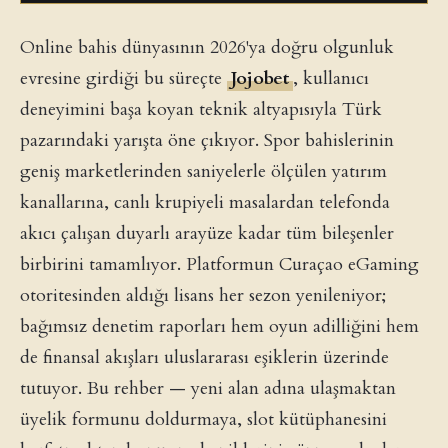
Online bahis dünyasının 2026'ya doğru olgunluk
evresine girdiği bu süreçte
Jojobet
, kullanıcı
deneyimini başa koyan teknik altyapısıyla Türk
pazarındaki yarışta öne çıkıyor. Spor bahislerinin
geniş marketlerinden saniyelerle ölçülen yatırım
kanallarına, canlı krupiyeli masalardan telefonda
akıcı çalışan duyarlı arayüze kadar tüm bileşenler
birbirini tamamlıyor. Platformun Curaçao eGaming
otoritesinden aldığı lisans her sezon yenileniyor;
bağımsız denetim raporları hem oyun adilliğini hem
de finansal akışları uluslararası eşiklerin üzerinde
tutuyor. Bu rehber — yeni alan adına ulaşmaktan
üyelik formunu doldurmaya, slot kütüphanesini