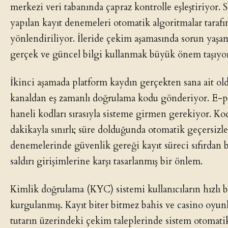
merkezi veri tabanında çapraz kontrolle eşleştiriyor. S
yapılan kayıt denemeleri otomatik algoritmalar taraf
yönlendiriliyor. İleride çekim aşamasında sorun yaşa
gerçek ve güncel bilgi kullanmak büyük önem taşıyor
İkinci aşamada platform kaydın gerçekten sana ait ol
kanaldan eş zamanlı doğrulama kodu gönderiyor. E-po
haneli kodları sırasıyla sisteme girmen gerekiyor. Ko
dakikayla sınırlı; süre dolduğunda otomatik geçersizle
denemelerinde güvenlik gereği kayıt süreci sıfırdan ba
saldırı girişimlerine karşı tasarlanmış bir önlem.
Kimlik doğrulama (KYC) sistemi kullanıcıların hızlı 
kurgulanmış. Kayıt biter bitmez bahis ve casino oyunla
tutarın üzerindeki çekim taleplerinde sistem otomatik