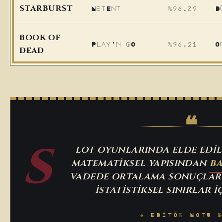
STARBURST
NetEnt
%96.09
D
BOOK OF
Play'n GO
%96.21
O
DEAD
❝
S
lot oyunlarında elde edi
matematiksel yapısından
ba
vadede ortalama sonuçlar 
istatistiksel sınırlar i
EDITÖR NOTU 