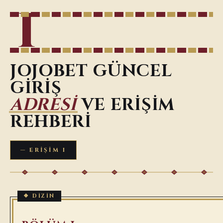
I
JOJOBET GÜNCEL
GIRIŞ
ADRESI
VE ERIŞIM
REHBERI
— ERİŞİM I