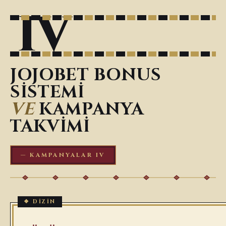
IV
JOJOBET BONUS
SISTEMI
VE
KAMPANYA
TAKVIMI
— KAMPANYALAR IV