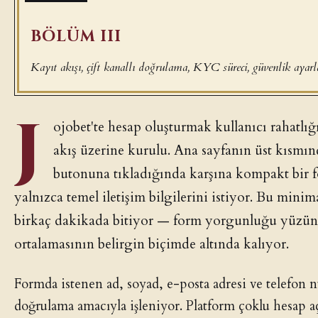
BÖLÜM III
Kayıt akışı, çift kanallı doğrulama, KYC süreci, güvenlik ayarl
J
ojobet'te hesap oluşturmak kullanıcı rahatlığı
akış üzerine kurulu. Ana sayfanın üst kısmı
butonuna tıkladığında karşına kompakt bir f
yalnızca temel iletişim bilgilerini istiyor. Bu minim
birkaç dakikada bitiyor — form yorgunluğu yüzünd
ortalamasının belirgin biçimde altında kalıyor.
Formda istenen ad, soyad, e-posta adresi ve telefon nu
doğrulama amacıyla işleniyor. Platform çoklu hesap aç