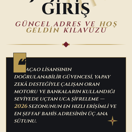
GIRIŞ
GÜNCEL ADRES VE
HOŞ
GELDIN
KILAVUZU
Curaçao lisansının
doğrulanabilir güvencesi, yapay
zekâ desteğiyle çalışan oran
motoru ve bankaların kullandığı
seviyede uçtan uca şifreleme —
2026
sezonunun en hızlı erişimli ve
en şeffaf bahis adresinin üç ana
sütunu.