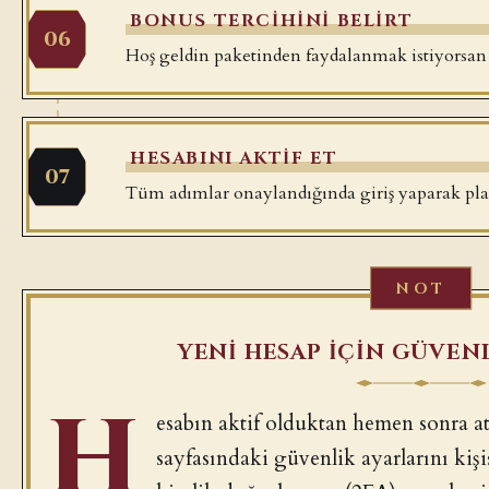
BONUS TERCIHINI BELIRT
Hoş geldin paketinden faydalanmak istiyorsan k
HESABINI AKTIF ET
Tüm adımlar onaylandığında giriş yaparak pl
YENI HESAP İÇIN GÜVEN
H
esabın aktif olduktan hemen sonra at
sayfasındaki güvenlik ayarlarını kişis