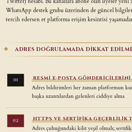
Twitter) hesabı. Bu kanallara abone olan üyeler yeni a
WhatsApp destek grubu üzerinden de güncel bilgilen
tercih edersen et platforma erişim kesintisi yaşamada
ADRES DOĞRULAMADA DIKKAT EDILM
RESMI E-POSTA GÖNDERICILERINI
Adres bildirimleri her zaman platformun ku
başka uzantılardan gelenleri ciddiye alma
HTTPS VE SERTIFIKA GEÇERLILIK 
Adres çubuğundaki kilit yeşil olmalı; sertifik