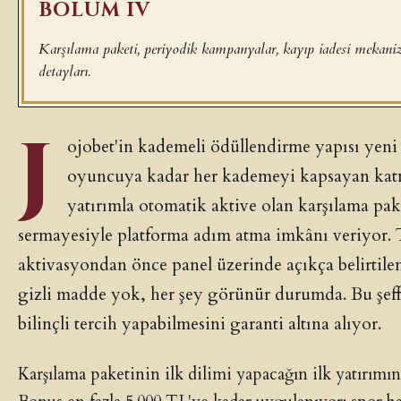
BÖLÜM IV
Karşılama paketi, periyodik kampanyalar, kayıp iadesi mekani
detayları.
J
ojobet'in kademeli ödüllendirme yapısı yeni
oyuncuya kadar her kademeyi kapsayan katma
yatırımla otomatik aktive olan karşılama pak
sermayesiyle platforma adım atma imkânı veriyor
aktivasyondan önce panel üzerinde açıkça belirtile
gizli madde yok, her şey görünür durumda. Bu şeffa
bilinçli tercih yapabilmesini garanti altına alıyor.
Karşılama paketinin ilk dilimi yapacağın ilk yatırımı