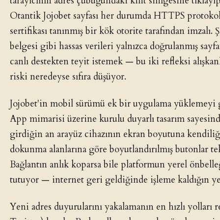
tarayıcının adres çubuğundaki kilit simgesine tıklayıp
Otantik Jojobet sayfası her durumda HTTPS protokolü
sertifikası tanınmış bir kök otorite tarafından imzalı. 
belgesi gibi hassas verileri yalnızca doğrulanmış say
canlı destekten teyit istemek — bu iki refleksi alışka
riski neredeyse sıfıra düşüyor.
Jojobet'in mobil sürümü ek bir uygulama yüklemeyi 
App mimarisi üzerine kurulu duyarlı tasarım sayesinde
girdiğin an arayüz cihazının ekran boyutuna kendili
dokunma alanlarına göre boyutlandırılmış butonlar tek 
Bağlantın anlık koparsa bile platformun yerel önbelle
tutuyor — internet geri geldiğinde işleme kaldığın 
Yeni adres duyurularını yakalamanın en hızlı yolları 