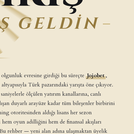
Ş GELDIN
 olgunluk evresine girdiği bu süreçte
Jojobet
,
altyapısıyla Türk pazarındaki yarışta öne çıkıyor.
saniyelerle ölçülen yatırım kanallarına, canlı
lışan duyarlı arayüze kadar tüm bileşenler birbirini
g otoritesinden aldığı lisans her sezon
 hem oyun adilliğini hem de finansal akışları
. Bu rehber — yeni alan adına ulaşmaktan üyelik