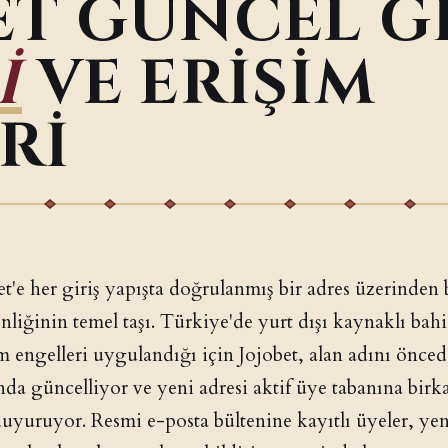
ET GÜNCEL GI
I
VE ERIŞIM
RI
et'e her giriş yapışta doğrulanmış bir adres üzerinde
nliğinin temel taşı. Türkiye'de yurt dışı kaynaklı bah
im engelleri uygulandığı için Jojobet, alan adını önce
da güncelliyor ve yeni adresi aktif üye tabanına birka
duyuruyor. Resmi e-posta bültenine kayıtlı üyeler, y