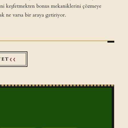
ni keşfetmekten bonus mekaniklerini çözmeye
k ne varsa bir araya getiriyor.
FET