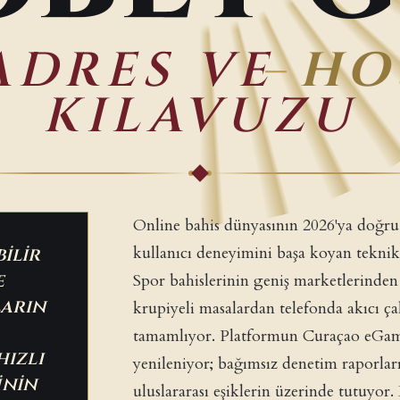
ADRES VE
HO
KILAVUZU
Online bahis dünyasının 2026'ya doğru
kullanıcı deneyimini başa koyan teknik 
ilir
e
Spor bahislerinin geniş marketlerinden 
ların
krupiyeli masalardan telefonda akıcı ça
tamamlıyor. Platformun Curaçao eGamin
ızlı
yenileniyor; bağımsız denetim raporları
inin
uluslararası eşiklerin üzerinde tutuyor