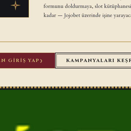
formunu doldurmaya, slot kütüphanesi
kadar — Jojobet üzerinde işine yarayaca
N GIRIŞ YAP
KAMPANYALARI KEŞ