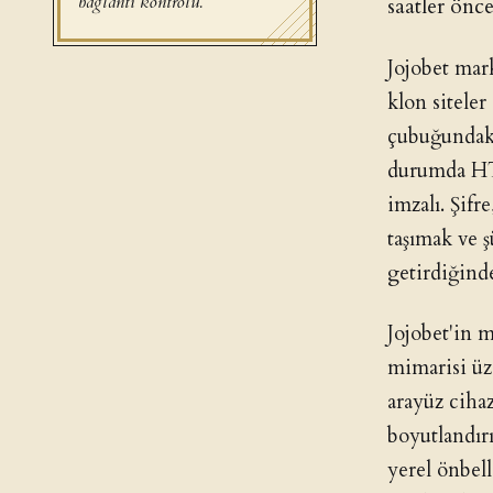
bağlantı kontrolü.
saatler önc
Jojobet mark
klon siteler
çubuğundaki 
durumda HTT
imzalı. Şifr
taşımak ve ş
getirdiğinde
Jojobet'in 
mimarisi üze
arayüz ciha
boyutlandırı
yerel önbel