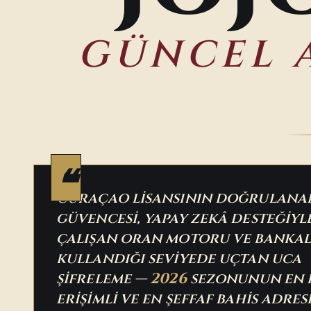
GÜNCEL 
Curaçao lisansının doğrulanab
güvencesi, yapay zekâ desteğiyl
çalışan oran motoru ve banka
kullandığı seviyede uçtan uca
şifreleme —
2026
sezonunun en h
erişimli ve en şeffaf bahis adres