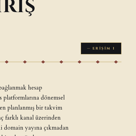
RIŞ
— ERİŞİM I
n bağlanmak hesap
is platformlarına dönemsel
den planlanmış bir takvim
ç farklı kanal üzerinden
eni domain yayına çıkmadan