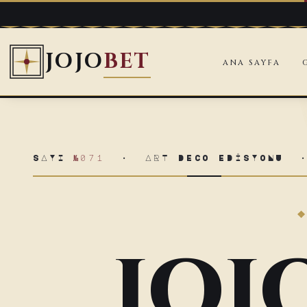
JOJO
BET
ANA SAYFA
SAYI
№071
· ART DECO EDİSYONU
JOJ