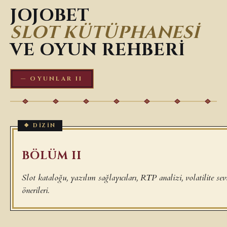
JOJOBET
SLOT KÜTÜPHANESI
VE OYUN REHBERI
— OYUNLAR II
BÖLÜM II
Slot kataloğu, yazılım sağlayıcıları, RTP analizi, volatilite sev
önerileri.