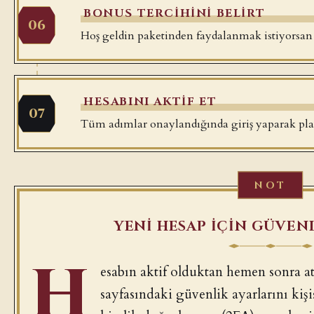
BONUS TERCIHINI BELIRT
Hoş geldin paketinden faydalanmak istiyorsan k
HESABINI AKTIF ET
Tüm adımlar onaylandığında giriş yaparak pl
YENI HESAP İÇIN GÜVEN
H
esabın aktif olduktan hemen sonra at
sayfasındaki güvenlik ayarlarını kişis