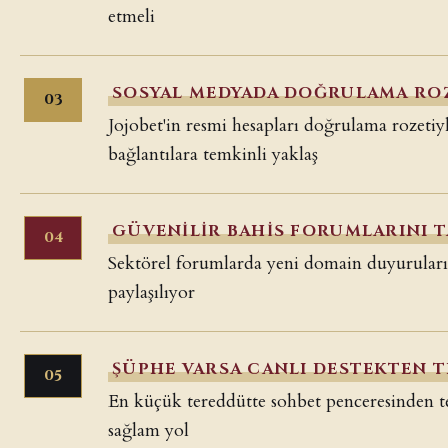
etmeli
SOSYAL MEDYADA DOĞRULAMA RO
Jojobet'in resmi hesapları doğrulama rozetiy
bağlantılara temkinli yaklaş
GÜVENILIR BAHIS FORUMLARINI T
Sektörel forumlarda yeni domain duyuruları g
paylaşılıyor
ŞÜPHE VARSA CANLI DESTEKTEN T
En küçük tereddütte sohbet penceresinden t
sağlam yol