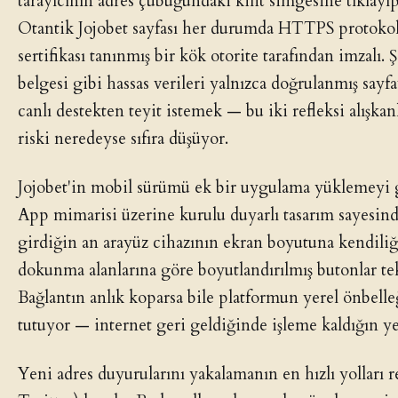
tarayıcının adres çubuğundaki kilit simgesine tıklayıp
Otantik Jojobet sayfası her durumda HTTPS protokolü
sertifikası tanınmış bir kök otorite tarafından imzalı. 
belgesi gibi hassas verileri yalnızca doğrulanmış say
canlı destekten teyit istemek — bu iki refleksi alışka
riski neredeyse sıfıra düşüyor.
Jojobet'in mobil sürümü ek bir uygulama yüklemeyi 
App mimarisi üzerine kurulu duyarlı tasarım sayesinde
girdiğin an arayüz cihazının ekran boyutuna kendili
dokunma alanlarına göre boyutlandırılmış butonlar tek 
Bağlantın anlık koparsa bile platformun yerel önbelle
tutuyor — internet geri geldiğinde işleme kaldığın 
Yeni adres duyurularını yakalamanın en hızlı yolları 