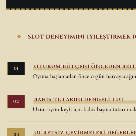
SLOT DENEYIMINI İYILEŞTIRMEK 
OTURUM BÜTÇENI ÖNCEDEN BELI
Oyuna başlamadan önce o gün harcayacağın tu
BAHIS TUTARINI DENGELI TUT
Uzun oyun keyfi için bahis başına tutarı mak
ÜCRETSIZ ÇEVIRMELERI DEĞERLE