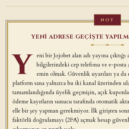
YENI ADRESE GEÇIŞTE YAPIL
Y
eni bir Jojobet alan adı yayına çıktığı 
bilgilerindeki cep telefonu ve e-post
emin olmak. Güvenlik uyarıları ya da
platform sana yalnızca bu iki kanal üzerinden ula
tamamlandığında üyelik geçmişin, açık kuponlar
ödeme kayıtların sunucu tarafında otomatik aktar
elle bir şey yapman gerekmiyor. İlk girişten sonr
faktörlü doğrulamayı (2FA) açmak hesap güvenli