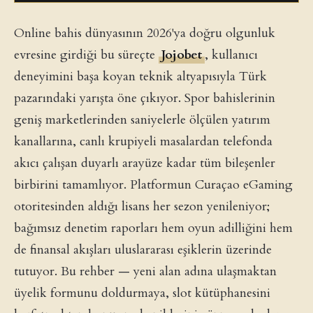
Online bahis dünyasının 2026'ya doğru olgunluk
evresine girdiği bu süreçte
Jojobet
, kullanıcı
deneyimini başa koyan teknik altyapısıyla Türk
pazarındaki yarışta öne çıkıyor. Spor bahislerinin
geniş marketlerinden saniyelerle ölçülen yatırım
kanallarına, canlı krupiyeli masalardan telefonda
akıcı çalışan duyarlı arayüze kadar tüm bileşenler
birbirini tamamlıyor. Platformun Curaçao eGaming
otoritesinden aldığı lisans her sezon yenileniyor;
bağımsız denetim raporları hem oyun adilliğini hem
de finansal akışları uluslararası eşiklerin üzerinde
tutuyor. Bu rehber — yeni alan adına ulaşmaktan
üyelik formunu doldurmaya, slot kütüphanesini