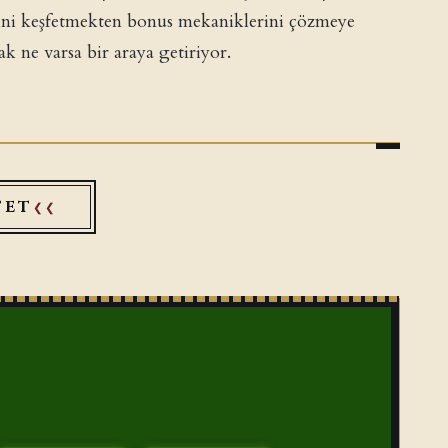
ni keşfetmekten bonus mekaniklerini çözmeye
k ne varsa bir araya getiriyor.
FET