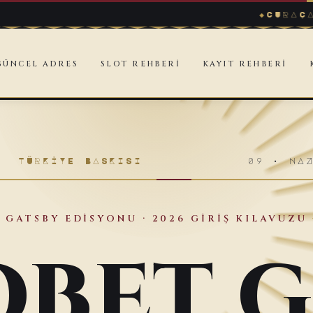
CURAÇAO LISANSLI
GÜNCEL ADRES
SLOT REHBERI
KAYIT REHBERI
 ·
TÜRKİYE BASKISI
09 · H
GATSBY EDISYONU · 2026 GIRIŞ KILAVUZU
OBET G