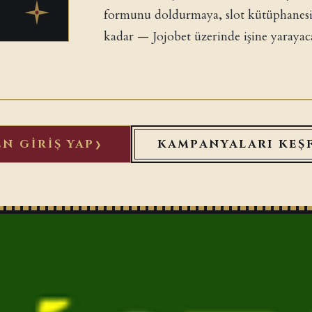
formunu doldurmaya, slot kütüphanesi
kadar — Jojobet üzerinde işine yarayaca
N GIRIŞ YAP
KAMPANYALARI KEŞ