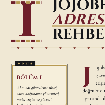
I
JOJOB
ADRES
REHBE
J
ojob
güve
BÖLÜM I
eriş
Alan adı güncelleme süreci,
doğrultusun
adres doğrulama yöntemleri,
aynı anda 
mobil erişim ve güvenli