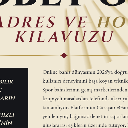
ADRES VE
HO
KILAVUZU
Online bahis dünyasının 2026'ya doğru
kullanıcı deneyimini başa koyan teknik 
ilir
e
Spor bahislerinin geniş marketlerinden 
ların
krupiyeli masalardan telefonda akıcı ça
tamamlıyor. Platformun Curaçao eGamin
ızlı
yenileniyor; bağımsız denetim raporları
inin
uluslararası eşiklerin üzerinde tutuyor