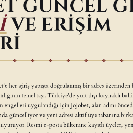
ET GÜNCEL GI
I
VE ERIŞIM
RI
et'e her giriş yapışta doğrulanmış bir adres üzerinde
nliğinin temel taşı. Türkiye'de yurt dışı kaynaklı bah
im engelleri uygulandığı için Jojobet, alan adını önce
da güncelliyor ve yeni adresi aktif üye tabanına birka
duyuruyor. Resmi e-posta bültenine kayıtlı üyeler, y