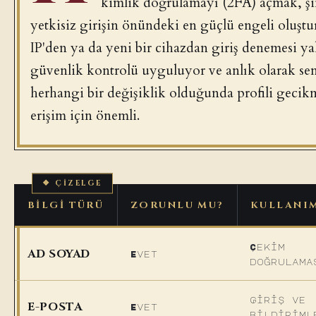
kimlik doğrulamayı (2FA) açmak, şif
yetkisiz girişin önündeki en güçlü engeli oluştur
IP'den ya da yeni bir cihazdan giriş denemesi y
güvenlik kontrolü uyguluyor ve anlık olarak seni
herhangi bir değişiklik olduğunda profili geci
erişim için önemli.
BILGI TÜRÜ
ZORUNLU MU?
KULLANI
Çekim
AD SOYAD
Evet
doğrulama
Giriş ve
E-POSTA
Evet
bildiriml