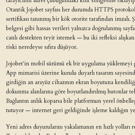
tarayıcının adres çubuğundaki kilit simgesine tıklayıp
Otantik Jojobet sayfası her durumda HTTPS protokolü
sertifikası tanınmış bir kök otorite tarafından imzalı. 
belgesi gibi hassas verileri yalnızca doğrulanmış say
canlı destekten teyit istemek — bu iki refleksi alışka
riski neredeyse sıfıra düşüyor.
Jojobet'in mobil sürümü ek bir uygulama yüklemeyi 
App mimarisi üzerine kurulu duyarlı tasarım sayesinde
girdiğin an arayüz cihazının ekran boyutuna kendili
dokunma alanlarına göre boyutlandırılmış butonlar tek 
Bağlantın anlık koparsa bile platformun yerel önbelle
tutuyor — internet geri geldiğinde işleme kaldığın 
Yeni adres duyurularını yakalamanın en hızlı yolları 