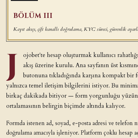
BÖLÜM III
Kayıt akışı, çift kanallı doğrulama, KYC süreci, güvenlik ayarl
J
ojobet'te hesap oluşturmak kullanıcı rahatlığı
akış üzerine kurulu. Ana sayfanın üst kısmı
butonuna tıkladığında karşına kompakt bir f
yalnızca temel iletişim bilgilerini istiyor. Bu minim
birkaç dakikada bitiyor — form yorgunluğu yüzünd
ortalamasının belirgin biçimde altında kalıyor.
Formda istenen ad, soyad, e-posta adresi ve telefon nu
doğrulama amacıyla işleniyor. Platform çoklu hesap aç