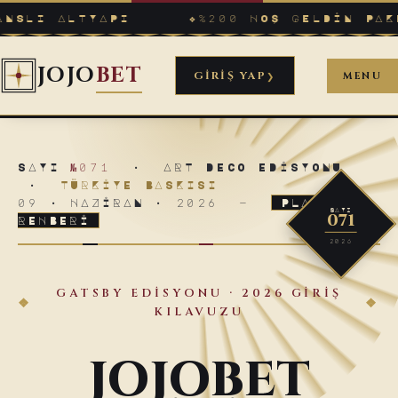
YAPI
%200 HOŞ GELDIN PAKETI
JOJO
BET
GIRIŞ YAP
MENU
SAYI
№071
· ART DECO EDİSYONU
·
TÜRKİYE BASKISI
09 · HAZİRAN · 2026 —
PLATFORM
SAYI
071
REHBERİ
2026
GATSBY EDISYONU · 2026 GIRIŞ
KILAVUZU
JOJOBET