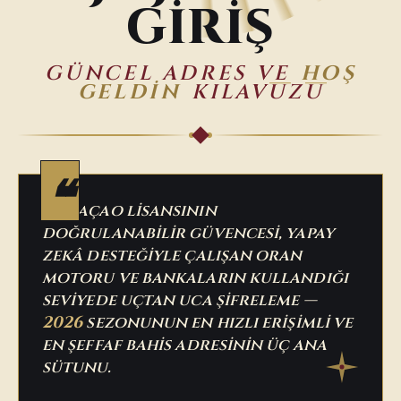
GIRIŞ
GÜNCEL ADRES VE
HOŞ
GELDIN
KILAVUZU
Curaçao lisansının
doğrulanabilir güvencesi, yapay
zekâ desteğiyle çalışan oran
motoru ve bankaların kullandığı
seviyede uçtan uca şifreleme —
2026
sezonunun en hızlı erişimli ve
en şeffaf bahis adresinin üç ana
sütunu.