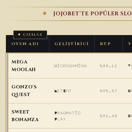
JOJOBET'TE POPÜLER SLO
OYUN ADI
GELIŞTIRICI
RTP
V
MEGA
Microgaming
%88.12
Y
MOOLAH
GONZO'S
NetEnt
%95.97
O
QUEST
SWEET
Pragmatic
%96.48
O
BONANZA
Play