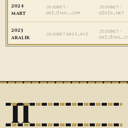
2024
jojobet-
jojobet-
MART
orijinal.com
giris.net
2023
jojobet-
jojobet2023.xyz
ARALIK
orijinal.c
II