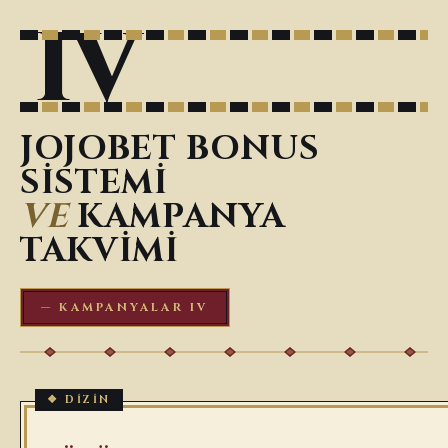
IV
JOJOBET BONUS
SISTEMI
VE
KAMPANYA
TAKVIMI
— KAMPANYALAR IV