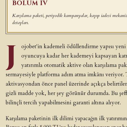
BÖLÜM IV
Karşılama paketi, periyodik kampanyalar, kayıp iadesi mekani
detayları.
J
ojobet'in kademeli ödüllendirme yapısı yeni
oyuncuya kadar her kademeyi kapsayan katma
yatırımla otomatik aktive olan karşılama pak
sermayesiyle platforma adım atma imkânı veriyor
aktivasyondan önce panel üzerinde açıkça belirtile
gizli madde yok, her şey görünür durumda. Bu şeffa
bilinçli tercih yapabilmesini garanti altına alıyor.
Karşılama paketinin ilk dilimi yapacağın ilk yatırımı