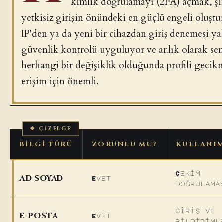
kimlik doğrulamayı (2FA) açmak, şif
yetkisiz girişin önündeki en güçlü engeli oluştur
IP'den ya da yeni bir cihazdan giriş denemesi y
güvenlik kontrolü uyguluyor ve anlık olarak seni
herhangi bir değişiklik olduğunda profili geci
erişim için önemli.
BILGI TÜRÜ
ZORUNLU MU?
KULLANI
Çekim
AD SOYAD
Evet
doğrulama
Giriş ve
E-POSTA
Evet
bildiriml