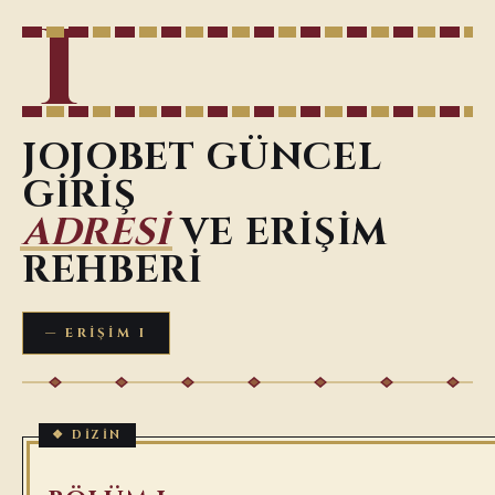
I
JOJOBET GÜNCEL
GIRIŞ
ADRESI
VE ERIŞIM
REHBERI
— ERİŞİM I