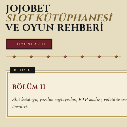
JOJOBET
SLOT KÜTÜPHANESI
VE OYUN REHBERI
— OYUNLAR II
BÖLÜM II
Slot kataloğu, yazılım sağlayıcıları, RTP analizi, volatilite sev
önerileri.