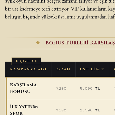
aylık oyun hacmini gerçek zamanlı izliyor ve eşik tuta
bir üst kademeye terfi ettiriyor. VIP kullanıcıların ka
belirgin biçimde yüksek; üst limit uygulanmadan haftal
BONUS TÜRLERI KARŞILA
KAMPANYA ADI
ORAN
ÜST LIMIT
KARŞILAMA
%200
5.000 TL
BONUSU
İLK YATIRIM
%100
2.500 TL
SPOR