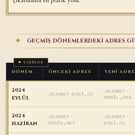
çıkarmanın en pratik yolu.
GEÇMIŞ DÖNEMLERDEKI ADRES G
DÖNEM
ÖNCEKI ADRES
YENI ADR
2024
jojobet-
jojobet-eski.cc
EYLÜL
mobil.org
2024
jojobet-
jojobet-
HAZIRAN
giris.net
eski.cc