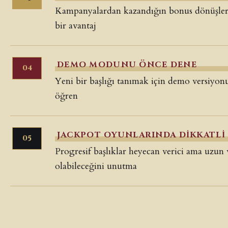
Kampanyalardan kazandığın bonus dönüşler, 
bir avantaj
DEMO MODUNU ÖNCE DENE
Yeni bir başlığı tanımak için demo versiyonu
öğren
JACKPOT OYUNLARINDA DIKKATLI
Progresif başlıklar heyecan verici ama uzun
olabileceğini unutma