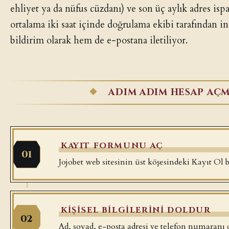
ehliyet ya da nüfus cüzdanı) ve son üç aylık adres ispa
ortalama iki saat içinde doğrulama ekibi tarafından 
bildirim olarak hem de e-postana iletiliyor.
ADIM ADIM HESAP AÇM
KAYIT FORMUNU AÇ
Jojobet web sitesinin üst köşesindeki Kayıt Ol
KIŞISEL BILGILERINI DOLDUR
Ad, soyad, e-posta adresi ve telefon numaranı g