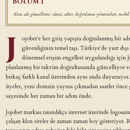
BÖLÜM I
Alan adı güncelleme süreci, adres doğrulama yöntemleri, mobil 
J
ojobet'e her giriş yapışta doğrulanmış bir 
güvenliğinin temel taşı. Türkiye'de yurt dışı
dönemsel erişim engelleri uygulandığı için J
planlanmış bir takvim doğrultusunda güncelliyor ve
birkaç farklı kanal üzerinden aynı anda duyuruyor.
üyeler, yeni domain yayına çıkmadan saatler önce g
sayesinde her zaman bir adım önde.
Jojobet markası tanındıkça internet üzerinde logosunu
çalışan klon siteler de zaman zaman boy gösteriyor. B