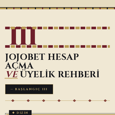
III
JOJOBET HESAP
AÇMA
VE
ÜYELIK REHBERI
— BAŞLANGIÇ III