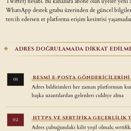
Twitter) hesabı. Bu kanallara abone olan üyeler yeni a
WhatsApp destek grubu üzerinden de güncel bilgilen
tercih edersen et platforma erişim kesintisi yaşamada
ADRES DOĞRULAMADA DIKKAT EDILM
RESMI E-POSTA GÖNDERICILERINI
Adres bildirimleri her zaman platformun ku
başka uzantılardan gelenleri ciddiye alma
HTTPS VE SERTIFIKA GEÇERLILIK 
Adres çubuğundaki kilit yeşil olmalı; sertifik