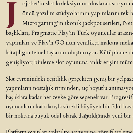
J
ojobet'in slot koleksiyonu uluslararası oyun
öncü yazılım stüdyolarının yapımlarını tek b
Microgaming'in ikonik jackpot serileri, Net
başlıkları, Pragmatic Play'in Türk oyuncular arası
yapımları ve Play'n GO'nun yenilikçi makara mekan
kitaplığın temel taşlarını oluşturuyor. Kütüphane düz
genişliyor; binlerce slot oyununa anlık erişim mü
Slot evrenindeki çeşitlilik gerçekten geniş bir yelpaz
yapımların nostaljik ritminden, üç boyutlu animasyo
başlıklara kadar her zevke göre seçenek var. Progresif
oyuncuların katkılarıyla sürekli büyüyen bir ödül havu
bir noktada büyük ödül olarak dağıtıldığında yeni bir
Platform oyunları volatilite seviyesine göre filtrelem