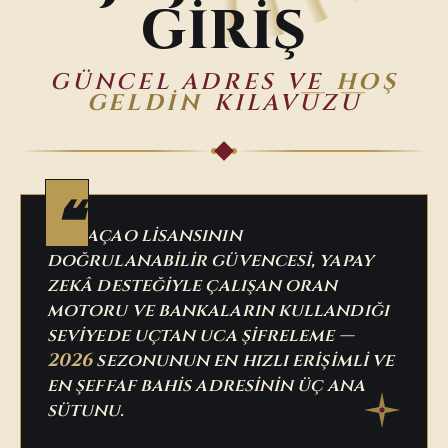
GIRIŞ
GÜNCEL ADRES VE
HOŞ
GELDIN
KILAVUZU
Curaçao lisansının
doğrulanabilir güvencesi, yapay
zekâ desteğiyle çalışan oran
motoru ve bankaların kullandığı
seviyede uçtan uca şifreleme —
2026
sezonunun en hızlı erişimli ve
en şeffaf bahis adresinin üç ana
sütunu.