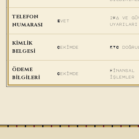
TELEFON
2FA ve gü
Evet
NUMARASI
uyarıları
KIMLIK
Çekimde
KYC doğru
BELGESI
ÖDEME
Finansal
Çekimde
BILGILERI
işlemler