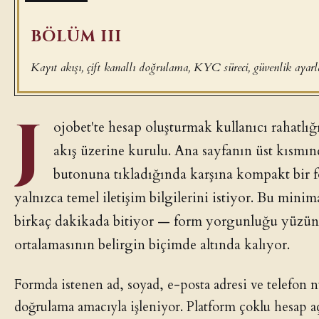
BÖLÜM III
Kayıt akışı, çift kanallı doğrulama, KYC süreci, güvenlik ayarl
J
ojobet'te hesap oluşturmak kullanıcı rahatlığı
akış üzerine kurulu. Ana sayfanın üst kısmı
butonuna tıkladığında karşına kompakt bir f
yalnızca temel iletişim bilgilerini istiyor. Bu minim
birkaç dakikada bitiyor — form yorgunluğu yüzünd
ortalamasının belirgin biçimde altında kalıyor.
Formda istenen ad, soyad, e-posta adresi ve telefon nu
doğrulama amacıyla işleniyor. Platform çoklu hesap aç