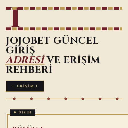
I
JOJOBET GÜNCEL
GIRIŞ
ADRESI
VE ERIŞIM
REHBERI
— ERİŞİM I