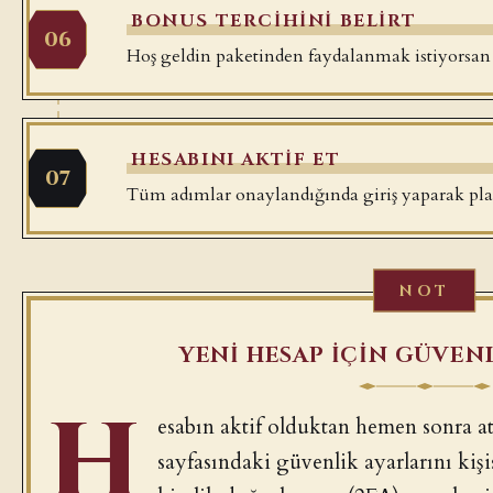
BONUS TERCIHINI BELIRT
Hoş geldin paketinden faydalanmak istiyorsan k
HESABINI AKTIF ET
Tüm adımlar onaylandığında giriş yaparak pl
YENI HESAP İÇIN GÜVEN
H
esabın aktif olduktan hemen sonra at
sayfasındaki güvenlik ayarlarını kişis