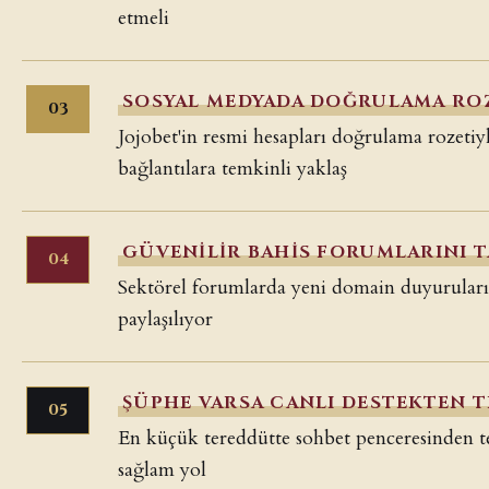
etmeli
SOSYAL MEDYADA DOĞRULAMA RO
Jojobet'in resmi hesapları doğrulama rozetiy
bağlantılara temkinli yaklaş
GÜVENILIR BAHIS FORUMLARINI T
Sektörel forumlarda yeni domain duyuruları g
paylaşılıyor
ŞÜPHE VARSA CANLI DESTEKTEN T
En küçük tereddütte sohbet penceresinden t
sağlam yol