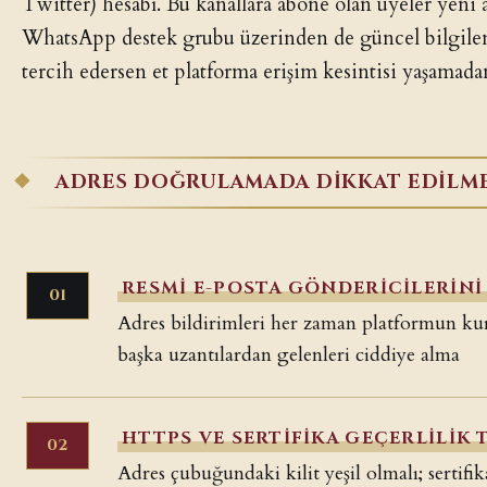
Twitter) hesabı. Bu kanallara abone olan üyeler yeni a
WhatsApp destek grubu üzerinden de güncel bilgilen
tercih edersen et platforma erişim kesintisi yaşamada
ADRES DOĞRULAMADA DIKKAT EDILM
RESMI E-POSTA GÖNDERICILERINI
Adres bildirimleri her zaman platformun ku
başka uzantılardan gelenleri ciddiye alma
HTTPS VE SERTIFIKA GEÇERLILIK 
Adres çubuğundaki kilit yeşil olmalı; sertifik