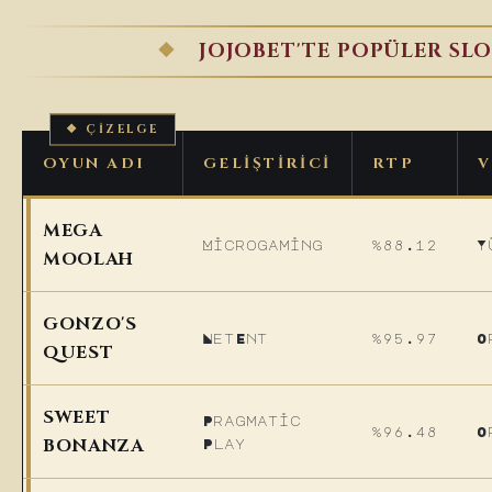
JOJOBET'TE POPÜLER SLO
OYUN ADI
GELIŞTIRICI
RTP
V
MEGA
Microgaming
%88.12
Y
MOOLAH
GONZO'S
NetEnt
%95.97
O
QUEST
SWEET
Pragmatic
%96.48
O
BONANZA
Play