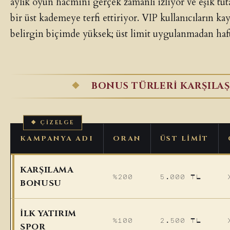
aylık oyun hacmini gerçek zamanlı izliyor ve eşik tuta
bir üst kademeye terfi ettiriyor. VIP kullanıcıların ka
belirgin biçimde yüksek; üst limit uygulanmadan haftal
BONUS TÜRLERI KARŞILA
KAMPANYA ADI
ORAN
ÜST LIMIT
KARŞILAMA
%200
5.000 TL
BONUSU
İLK YATIRIM
%100
2.500 TL
SPOR