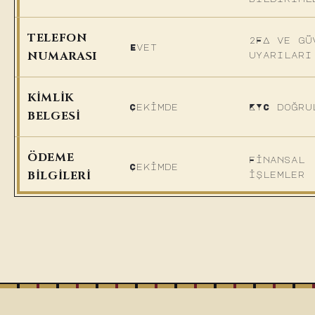
TELEFON
2FA ve gü
Evet
NUMARASI
uyarıları
KIMLIK
Çekimde
KYC doğru
BELGESI
ÖDEME
Finansal
Çekimde
BILGILERI
işlemler