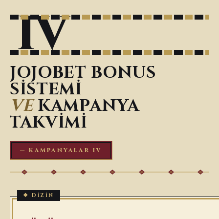
IV
JOJOBET BONUS
SISTEMI
VE
KAMPANYA
TAKVIMI
— KAMPANYALAR IV