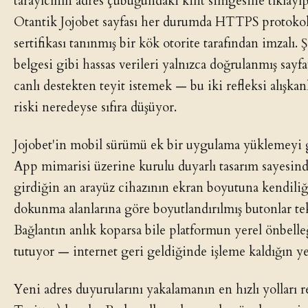
tarayıcının adres çubuğundaki kilit simgesine tıklayıp
Otantik Jojobet sayfası her durumda HTTPS protokolü
sertifikası tanınmış bir kök otorite tarafından imzalı. 
belgesi gibi hassas verileri yalnızca doğrulanmış say
canlı destekten teyit istemek — bu iki refleksi alışka
riski neredeyse sıfıra düşüyor.
Jojobet'in mobil sürümü ek bir uygulama yüklemeyi 
App mimarisi üzerine kurulu duyarlı tasarım sayesinde
girdiğin an arayüz cihazının ekran boyutuna kendili
dokunma alanlarına göre boyutlandırılmış butonlar tek 
Bağlantın anlık koparsa bile platformun yerel önbelle
tutuyor — internet geri geldiğinde işleme kaldığın 
Yeni adres duyurularını yakalamanın en hızlı yolları 