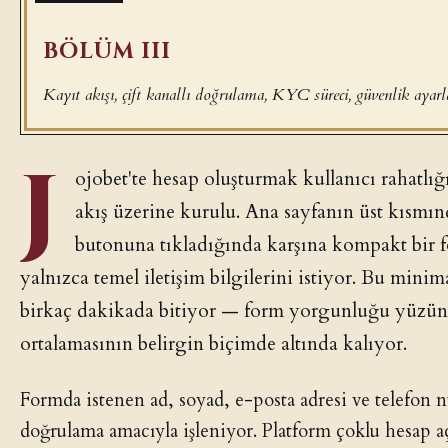
BÖLÜM III
Kayıt akışı, çift kanallı doğrulama, KYC süreci, güvenlik ayarl
J
ojobet'te hesap oluşturmak kullanıcı rahatlığı
akış üzerine kurulu. Ana sayfanın üst kısmı
butonuna tıkladığında karşına kompakt bir f
yalnızca temel iletişim bilgilerini istiyor. Bu minim
birkaç dakikada bitiyor — form yorgunluğu yüzünd
ortalamasının belirgin biçimde altında kalıyor.
Formda istenen ad, soyad, e-posta adresi ve telefon nu
doğrulama amacıyla işleniyor. Platform çoklu hesap aç