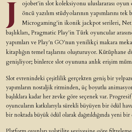
J
ojobet'in slot koleksiyonu uluslararası oyun
öncü yazılım stüdyolarının yapımlarını tek b
Microgaming'in ikonik jackpot serileri, Net
başlıkları, Pragmatic Play'in Türk oyuncular arası
yapımları ve Play'n GO'nun yenilikçi makara mekan
kitaplığın temel taşlarını oluşturuyor. Kütüphane düz
genişliyor; binlerce slot oyununa anlık erişim mü
Slot evrenindeki çeşitlilik gerçekten geniş bir yelpaz
yapımların nostaljik ritminden, üç boyutlu animasyo
başlıklara kadar her zevke göre seçenek var. Progresif
oyuncuların katkılarıyla sürekli büyüyen bir ödül havu
bir noktada büyük ödül olarak dağıtıldığında yeni bir
Platform oyunları volatilite seviyesine göre filtrelem