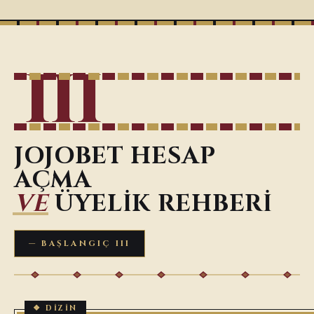
III
JOJOBET HESAP
AÇMA
VE
ÜYELIK REHBERI
— BAŞLANGIÇ III