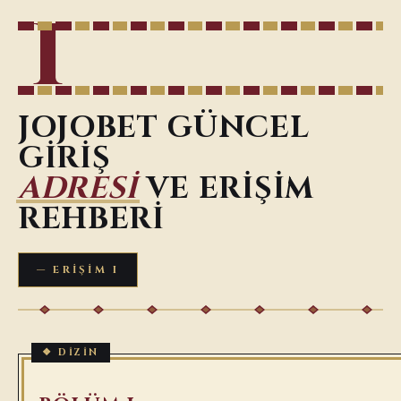
I
JOJOBET GÜNCEL
GIRIŞ
ADRESI
VE ERIŞIM
REHBERI
— ERİŞİM I