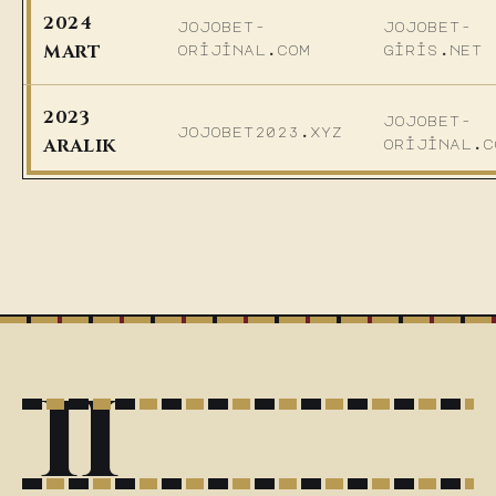
2024
jojobet-
jojobet-
MART
orijinal.com
giris.net
2023
jojobet-
jojobet2023.xyz
ARALIK
orijinal.c
II