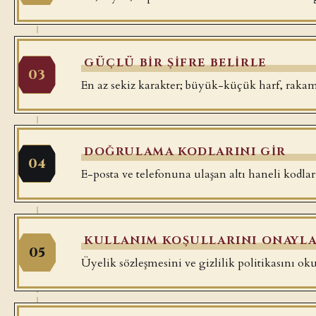
GÜÇLÜ BIR ŞIFRE BELIRLE
En az sekiz karakter; büyük-küçük harf, rakam 
DOĞRULAMA KODLARINI GIR
E-posta ve telefonuna ulaşan altı haneli kodlar
KULLANIM KOŞULLARINI ONAYL
Üyelik sözleşmesini ve gizlilik politikasını o