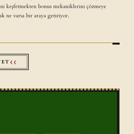
ni keşfetmekten bonus mekaniklerini çözmeye
k ne varsa bir araya getiriyor.
FET