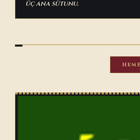
üç ana sütunu.
HEME