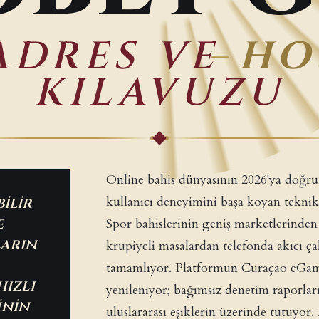
ADRES VE
HO
KILAVUZU
Online bahis dünyasının 2026'ya doğru
kullanıcı deneyimini başa koyan teknik 
ilir
e
Spor bahislerinin geniş marketlerinden 
ların
krupiyeli masalardan telefonda akıcı ça
tamamlıyor. Platformun Curaçao eGamin
ızlı
yenileniyor; bağımsız denetim raporları
inin
uluslararası eşiklerin üzerinde tutuyor