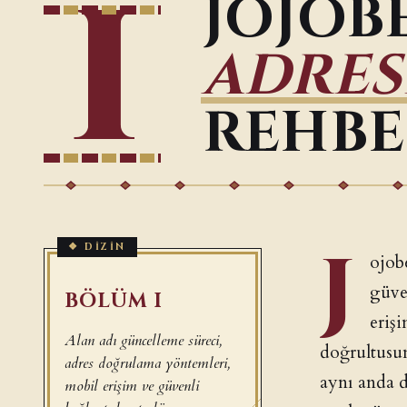
I
JOJOB
ADRES
REHBE
J
ojob
güve
BÖLÜM I
eriş
Alan adı güncelleme süreci,
doğrultusun
adres doğrulama yöntemleri,
aynı anda 
mobil erişim ve güvenli