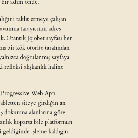
n bir adım önde.
iğini taklit etmeye çalışan
savunma tarayıcının adres
k. Otantik Jojobet sayfası her
ş bir kök otorite tarafından
 yalnızca doğrulanmış sayfaya
refleksi alışkanlık haline
; Progressive Web App
abletten siteye girdiğin an
iş dokunma alanlarına göre
n anlık koparsa bile platformun
i geldiğinde işleme kaldığın