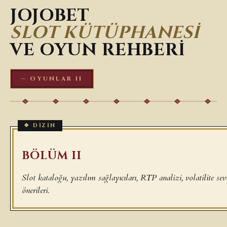
JOJOBET
SLOT KÜTÜPHANESI
VE OYUN REHBERI
— OYUNLAR II
BÖLÜM II
Slot kataloğu, yazılım sağlayıcıları, RTP analizi, volatilite sev
önerileri.