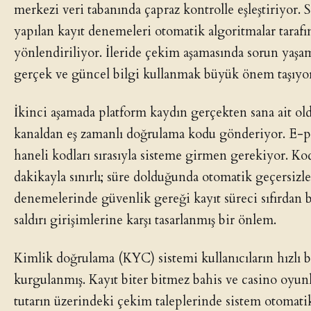
merkezi veri tabanında çapraz kontrolle eşleştiriyor. S
yapılan kayıt denemeleri otomatik algoritmalar taraf
yönlendiriliyor. İleride çekim aşamasında sorun yaşa
gerçek ve güncel bilgi kullanmak büyük önem taşıyor
İkinci aşamada platform kaydın gerçekten sana ait ol
kanaldan eş zamanlı doğrulama kodu gönderiyor. E-po
haneli kodları sırasıyla sisteme girmen gerekiyor. Ko
dakikayla sınırlı; süre dolduğunda otomatik geçersizle
denemelerinde güvenlik gereği kayıt süreci sıfırdan ba
saldırı girişimlerine karşı tasarlanmış bir önlem.
Kimlik doğrulama (KYC) sistemi kullanıcıların hızlı 
kurgulanmış. Kayıt biter bitmez bahis ve casino oyunla
tutarın üzerindeki çekim taleplerinde sistem otomatik