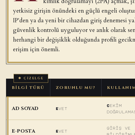
kimlik doğrulamayı (2FA) açmak, şif
yetkisiz girişin önündeki en güçlü engeli oluştur
IP'den ya da yeni bir cihazdan giriş denemesi y
güvenlik kontrolü uyguluyor ve anlık olarak seni
herhangi bir değişiklik olduğunda profili geci
erişim için önemli.
BILGI TÜRÜ
ZORUNLU MU?
KULLANI
Çekim
AD SOYAD
Evet
doğrulama
Giriş ve
E-POSTA
Evet
bildiriml