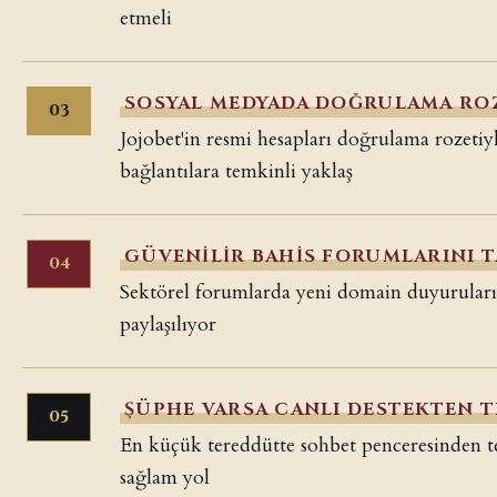
etmeli
SOSYAL MEDYADA DOĞRULAMA RO
Jojobet'in resmi hesapları doğrulama rozetiy
bağlantılara temkinli yaklaş
GÜVENILIR BAHIS FORUMLARINI T
Sektörel forumlarda yeni domain duyuruları g
paylaşılıyor
ŞÜPHE VARSA CANLI DESTEKTEN T
En küçük tereddütte sohbet penceresinden t
sağlam yol