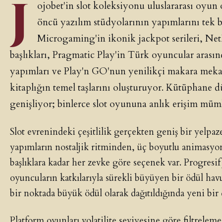
J
ojobet'in slot koleksiyonu uluslararası oyun
öncü yazılım stüdyolarının yapımlarını tek b
Microgaming'in ikonik jackpot serileri, Net
başlıkları, Pragmatic Play'in Türk oyuncular arası
yapımları ve Play'n GO'nun yenilikçi makara mekan
kitaplığın temel taşlarını oluşturuyor. Kütüphane düz
genişliyor; binlerce slot oyununa anlık erişim mü
Slot evrenindeki çeşitlilik gerçekten geniş bir yelpaz
yapımların nostaljik ritminden, üç boyutlu animasyo
başlıklara kadar her zevke göre seçenek var. Progresif
oyuncuların katkılarıyla sürekli büyüyen bir ödül havu
bir noktada büyük ödül olarak dağıtıldığında yeni bir
Platform oyunları volatilite seviyesine göre filtrelem