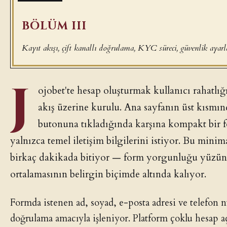
BÖLÜM III
Kayıt akışı, çift kanallı doğrulama, KYC süreci, güvenlik ayarl
J
ojobet'te hesap oluşturmak kullanıcı rahatlığı
akış üzerine kurulu. Ana sayfanın üst kısmı
butonuna tıkladığında karşına kompakt bir f
yalnızca temel iletişim bilgilerini istiyor. Bu minim
birkaç dakikada bitiyor — form yorgunluğu yüzünd
ortalamasının belirgin biçimde altında kalıyor.
Formda istenen ad, soyad, e-posta adresi ve telefon nu
doğrulama amacıyla işleniyor. Platform çoklu hesap aç