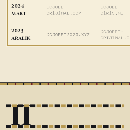
2024
jojobet-
jojobet-
MART
orijinal.com
giris.net
2023
jojobet-
jojobet2023.xyz
ARALIK
orijinal.c
II