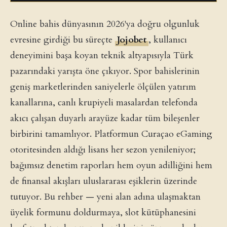
Online bahis dünyasının 2026'ya doğru olgunluk
evresine girdiği bu süreçte
Jojobet
, kullanıcı
deneyimini başa koyan teknik altyapısıyla Türk
pazarındaki yarışta öne çıkıyor. Spor bahislerinin
geniş marketlerinden saniyelerle ölçülen yatırım
kanallarına, canlı krupiyeli masalardan telefonda
akıcı çalışan duyarlı arayüze kadar tüm bileşenler
birbirini tamamlıyor. Platformun Curaçao eGaming
otoritesinden aldığı lisans her sezon yenileniyor;
bağımsız denetim raporları hem oyun adilliğini hem
de finansal akışları uluslararası eşiklerin üzerinde
tutuyor. Bu rehber — yeni alan adına ulaşmaktan
üyelik formunu doldurmaya, slot kütüphanesini