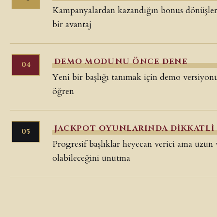
Kampanyalardan kazandığın bonus dönüşler, 
bir avantaj
DEMO MODUNU ÖNCE DENE
Yeni bir başlığı tanımak için demo versiyonu
öğren
JACKPOT OYUNLARINDA DIKKATLI
Progresif başlıklar heyecan verici ama uzun
olabileceğini unutma