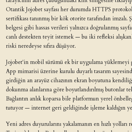
tarayıcının adres çubuğundaki kilit simgesine tıklayıp
Otantik Jojobet sayfası her durumda HTTPS protokolü
sertifikası tanınmış bir kök otorite tarafından imzalı. 
belgesi gibi hassas verileri yalnızca doğrulanmış say
canlı destekten teyit istemek — bu iki refleksi alışka
riski neredeyse sıfıra düşüyor.
Jojobet'in mobil sürümü ek bir uygulama yüklemeyi 
App mimarisi üzerine kurulu duyarlı tasarım sayesinde
girdiğin an arayüz cihazının ekran boyutuna kendili
dokunma alanlarına göre boyutlandırılmış butonlar tek 
Bağlantın anlık koparsa bile platformun yerel önbelle
tutuyor — internet geri geldiğinde işleme kaldığın 
Yeni adres duyurularını yakalamanın en hızlı yolları 