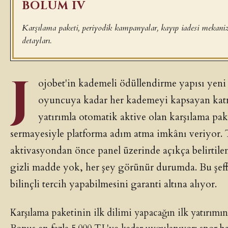
BÖLÜM IV
Karşılama paketi, periyodik kampanyalar, kayıp iadesi mekani
detayları.
J
ojobet'in kademeli ödüllendirme yapısı yeni
oyuncuya kadar her kademeyi kapsayan katma
yatırımla otomatik aktive olan karşılama pak
sermayesiyle platforma adım atma imkânı veriyor
aktivasyondan önce panel üzerinde açıkça belirtile
gizli madde yok, her şey görünür durumda. Bu şeffa
bilinçli tercih yapabilmesini garanti altına alıyor.
Karşılama paketinin ilk dilimi yapacağın ilk yatırımı