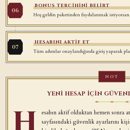
BONUS TERCIHINI BELIRT
Hoş geldin paketinden faydalanmak istiyorsan k
HESABINI AKTIF ET
Tüm adımlar onaylandığında giriş yaparak pl
YENI HESAP İÇIN GÜVEN
H
esabın aktif olduktan hemen sonra at
sayfasındaki güvenlik ayarlarını kişis