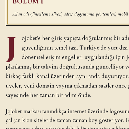
BÖLÜM I
Alan adı güncelleme süreci, adres doğrulama yöntemleri, mobil 
J
ojobet'e her giriş yapışta doğrulanmış bir 
güvenliğinin temel taşı. Türkiye'de yurt dışı
dönemsel erişim engelleri uygulandığı için J
planlanmış bir takvim doğrultusunda güncelliyor ve
birkaç farklı kanal üzerinden aynı anda duyuruyor.
üyeler, yeni domain yayına çıkmadan saatler önce g
sayesinde her zaman bir adım önde.
Jojobet markası tanındıkça internet üzerinde logosunu
çalışan klon siteler de zaman zaman boy gösteriyor. B