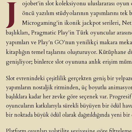
J
ojobet'in slot koleksiyonu uluslararası oyun
öncü yazılım stüdyolarının yapımlarını tek b
Microgaming'in ikonik jackpot serileri, Net
başlıkları, Pragmatic Play'in Türk oyuncular arası
yapımları ve Play'n GO'nun yenilikçi makara mekan
kitaplığın temel taşlarını oluşturuyor. Kütüphane düz
genişliyor; binlerce slot oyununa anlık erişim mü
Slot evrenindeki çeşitlilik gerçekten geniş bir yelpaz
yapımların nostaljik ritminden, üç boyutlu animasyo
başlıklara kadar her zevke göre seçenek var. Progresif
oyuncuların katkılarıyla sürekli büyüyen bir ödül havu
bir noktada büyük ödül olarak dağıtıldığında yeni bir
Platform oyunları volatilite seviyesine göre filtrelem