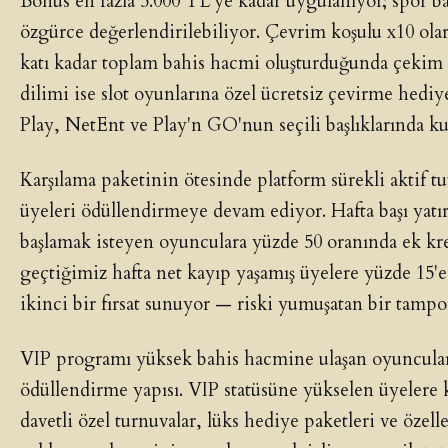
Bonus en fazla 5.000 TL'ye kadar uygulanıyor; spor ba
özgürce değerlendirilebiliyor. Çevrim koşulu x10 olar
katı kadar toplam bahis hacmi oluşturduğunda çekim 
dilimi ise slot oyunlarına özel ücretsiz çevirme hediy
Play, NetEnt ve Play'n GO'nun seçili başlıklarında k
Karşılama paketinin ötesinde platform sürekli aktif tu
üyeleri ödüllendirmeye devam ediyor. Hafta başı yatı
başlamak isteyen oyunculara yüzde 50 oranında ek kre
geçtiğimiz hafta net kayıp yaşamış üyelere yüzde 15'
ikinci bir fırsat sunuyor — riski yumuşatan bir tamp
VIP programı yüksek bahis hacmine ulaşan oyunculara 
ödüllendirme yapısı. VIP statüsüne yükselen üyelere ki
davetli özel turnuvalar, lüks hediye paketleri ve özelle