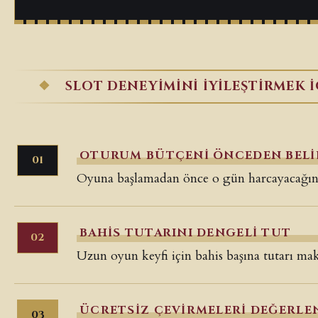
SLOT DENEYIMINI İYILEŞTIRMEK 
OTURUM BÜTÇENI ÖNCEDEN BELI
Oyuna başlamadan önce o gün harcayacağın tu
BAHIS TUTARINI DENGELI TUT
Uzun oyun keyfi için bahis başına tutarı mak
ÜCRETSIZ ÇEVIRMELERI DEĞERLE