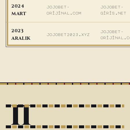
2024
jojobet-
jojobet-
MART
orijinal.com
giris.net
2023
jojobet-
jojobet2023.xyz
ARALIK
orijinal.c
II