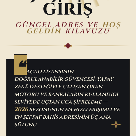
GIRIŞ
GÜNCEL ADRES VE
HOŞ
GELDIN
KILAVUZU
Curaçao lisansının
doğrulanabilir güvencesi, yapay
zekâ desteğiyle çalışan oran
motoru ve bankaların kullandığı
seviyede uçtan uca şifreleme —
2026
sezonunun en hızlı erişimli ve
en şeffaf bahis adresinin üç ana
sütunu.