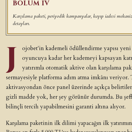
BÖLÜM IV
Karşılama paketi, periyodik kampanyalar, kayıp iadesi mekani
detayları.
J
ojobet'in kademeli ödüllendirme yapısı yeni
oyuncuya kadar her kademeyi kapsayan katma
yatırımla otomatik aktive olan karşılama pak
sermayesiyle platforma adım atma imkânı veriyor
aktivasyondan önce panel üzerinde açıkça belirtile
gizli madde yok, her şey görünür durumda. Bu şeffa
bilinçli tercih yapabilmesini garanti altına alıyor.
Karşılama paketinin ilk dilimi yapacağın ilk yatırımı