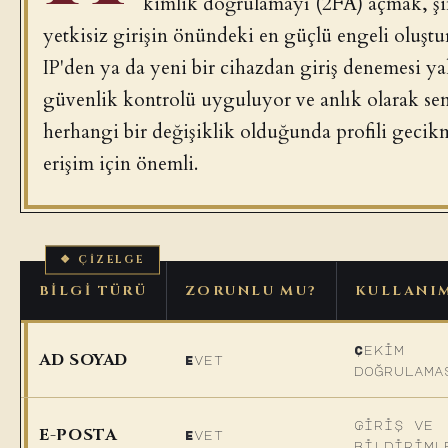
kimlik doğrulamayı (2FA) açmak, şif
yetkisiz girişin önündeki en güçlü engeli oluştur
IP'den ya da yeni bir cihazdan giriş denemesi y
güvenlik kontrolü uyguluyor ve anlık olarak seni
herhangi bir değişiklik olduğunda profili geci
erişim için önemli.
BILGI TÜRÜ
ZORUNLU MU?
KULLANI
Çekim
AD SOYAD
Evet
doğrulama
Giriş ve
E-POSTA
Evet
bildiriml