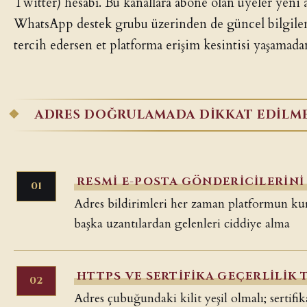
Twitter) hesabı. Bu kanallara abone olan üyeler yeni a
WhatsApp destek grubu üzerinden de güncel bilgilen
tercih edersen et platforma erişim kesintisi yaşamada
ADRES DOĞRULAMADA DIKKAT EDILM
RESMI E-POSTA GÖNDERICILERINI
Adres bildirimleri her zaman platformun ku
başka uzantılardan gelenleri ciddiye alma
HTTPS VE SERTIFIKA GEÇERLILIK 
Adres çubuğundaki kilit yeşil olmalı; sertifik