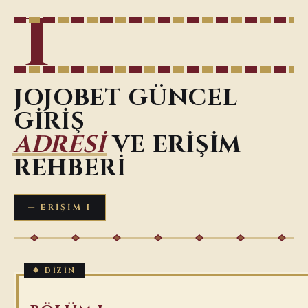
I
JOJOBET GÜNCEL
GIRIŞ
ADRESI
VE ERIŞIM
REHBERI
— ERİŞİM I