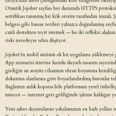
tarayıcının adres çubuğundaki kilit simgesine tıklayıp
Otantik Jojobet sayfası her durumda HTTPS protokolü
sertifikası tanınmış bir kök otorite tarafından imzalı. 
belgesi gibi hassas verileri yalnızca doğrulanmış say
canlı destekten teyit istemek — bu iki refleksi alışka
riski neredeyse sıfıra düşüyor.
Jojobet'in mobil sürümü ek bir uygulama yüklemeyi 
App mimarisi üzerine kurulu duyarlı tasarım sayesinde
girdiğin an arayüz cihazının ekran boyutuna kendili
dokunma alanlarına göre boyutlandırılmış butonlar tek 
Bağlantın anlık koparsa bile platformun yerel önbelle
tutuyor — internet geri geldiğinde işleme kaldığın 
Yeni adres duyurularını yakalamanın en hızlı yolları 