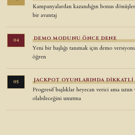
Kampanyalardan kazandığın bonus dönüşler, 
bir avantaj
DEMO MODUNU ÖNCE DENE
Yeni bir başlığı tanımak için demo versiyonu
öğren
JACKPOT OYUNLARINDA DIKKATLI
Progresif başlıklar heyecan verici ama uzun
olabileceğini unutma