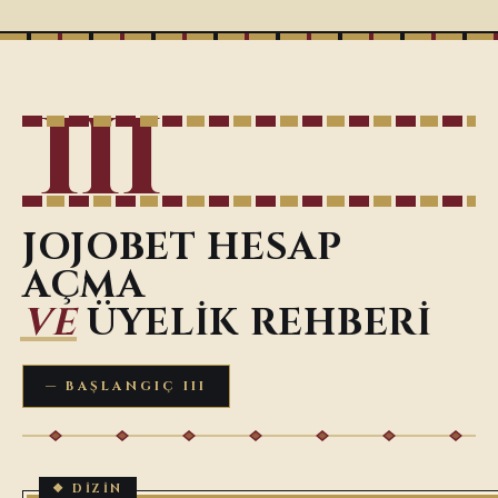
III
JOJOBET HESAP
AÇMA
VE
ÜYELIK REHBERI
— BAŞLANGIÇ III