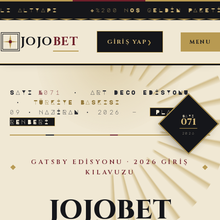
I
%200 HOŞ GELDIN PAKETI
MI
JOJO
BET
GIRIŞ YAP
MENU
SAYI
№071
· ART DECO EDİSYONU
·
TÜRKİYE BASKISI
09 · HAZİRAN · 2026 —
PLATFORM
SAYI
071
REHBERİ
2026
GATSBY EDISYONU · 2026 GIRIŞ
KILAVUZU
JOJOBET