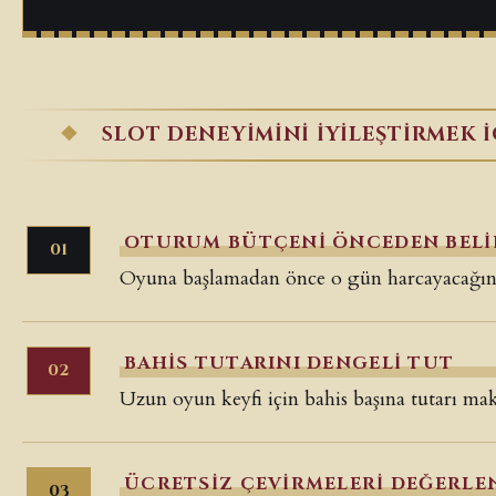
SLOT DENEYIMINI İYILEŞTIRMEK 
OTURUM BÜTÇENI ÖNCEDEN BELI
Oyuna başlamadan önce o gün harcayacağın tu
BAHIS TUTARINI DENGELI TUT
Uzun oyun keyfi için bahis başına tutarı mak
ÜCRETSIZ ÇEVIRMELERI DEĞERLE