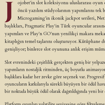
J
ojobet'in slot koleksiyonu uluslararası oyun
öncü yazılım stüdyolarının yapımlarını tek b
Microgaming'in ikonik jackpot serileri, Net
başlıkları, Pragmatic Play'in Türk oyuncular arası
yapımları ve Play'n GO'nun yenilikçi makara mekan
kitaplığın temel taşlarını oluşturuyor. Kütüphane düz
genişliyor; binlerce slot oyununa anlık erişim mü
Slot evrenindeki çeşitlilik gerçekten geniş bir yelpaz
yapımların nostaljik ritminden, üç boyutlu animasyo
başlıklara kadar her zevke göre seçenek var. Progresif
oyuncuların katkılarıyla sürekli büyüyen bir ödül havu
bir noktada büyük ödül olarak dağıtıldığında yeni bir
Platform oyunları volatilite seviyesine göre filtrelem