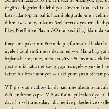
Bonus en fazla 5.000 TL'ye kadar uygulanıyor; spor ba
özgürce değerlendirilebiliyor. Çevrim koşulu x10 olar
katı kadar toplam bahis hacmi oluşturduğunda çekim 
dilimi ise slot oyunlarına özel ücretsiz çevirme hediy
Play, NetEnt ve Play'n GO'nun seçili başlıklarında k
Karşılama paketinin ötesinde platform sürekli aktif tu
üyeleri ödüllendirmeye devam ediyor. Hafta başı yatı
başlamak isteyen oyunculara yüzde 50 oranında ek kre
geçtiğimiz hafta net kayıp yaşamış üyelere yüzde 15'
ikinci bir fırsat sunuyor — riski yumuşatan bir tamp
VIP programı yüksek bahis hacmine ulaşan oyunculara 
ödüllendirme yapısı. VIP statüsüne yükselen üyelere ki
davetli özel turnuvalar, lüks hediye paketleri ve özelle