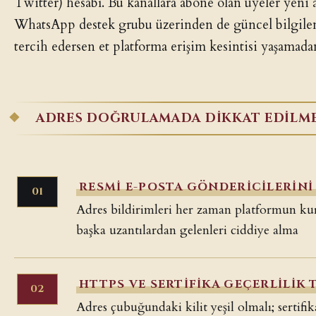
Twitter) hesabı. Bu kanallara abone olan üyeler yeni a
WhatsApp destek grubu üzerinden de güncel bilgilen
tercih edersen et platforma erişim kesintisi yaşamada
ADRES DOĞRULAMADA DIKKAT EDILM
RESMI E-POSTA GÖNDERICILERINI
Adres bildirimleri her zaman platformun ku
başka uzantılardan gelenleri ciddiye alma
HTTPS VE SERTIFIKA GEÇERLILIK 
Adres çubuğundaki kilit yeşil olmalı; sertifik