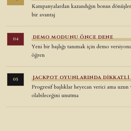
Kampanyalardan kazandığın bonus dönüşler, 
bir avantaj
DEMO MODUNU ÖNCE DENE
Yeni bir başlığı tanımak için demo versiyonu
öğren
JACKPOT OYUNLARINDA DIKKATLI
Progresif başlıklar heyecan verici ama uzun
olabileceğini unutma