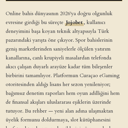
Online bahis dünyasının 2026'ya doğru olgunluk
evresine girdiği bu süreçte
Jojobet
, kullanıcı
deneyimini başa koyan teknik altyapısıyla Türk
pazarındaki yarışta öne çıkıyor. Spor bahislerinin
geniş marketlerinden saniyelerle ölçülen yatırım
kanallarına, canlı krupiyeli masalardan telefonda
akıcı çalışan duyarlı arayüze kadar tüm bileşenler
birbirini tamamlıyor. Platformun Curaçao eGaming
otoritesinden aldığı lisans her sezon yenileniyor;
bağımsız denetim raporları hem oyun adilliğini hem
de finansal akışları uluslararası eşiklerin üzerinde
tutuyor. Bu rehber — yeni alan adına ulaşmaktan
üyelik formunu doldurmaya, slot kütüphanesini