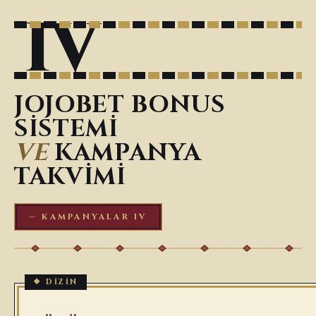
IV
JOJOBET BONUS
SISTEMI
VE
KAMPANYA
TAKVIMI
— KAMPANYALAR IV