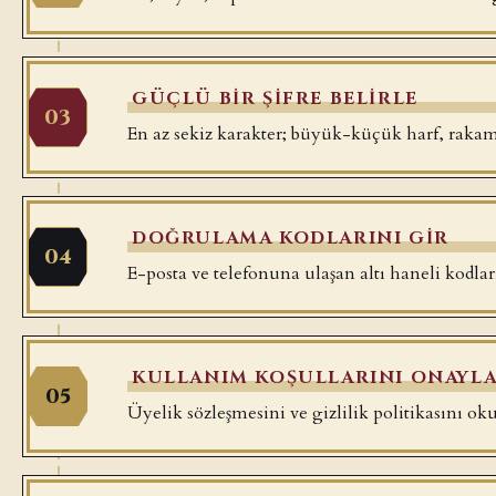
GÜÇLÜ BIR ŞIFRE BELIRLE
En az sekiz karakter; büyük-küçük harf, rakam 
DOĞRULAMA KODLARINI GIR
E-posta ve telefonuna ulaşan altı haneli kodlar
KULLANIM KOŞULLARINI ONAYL
Üyelik sözleşmesini ve gizlilik politikasını o