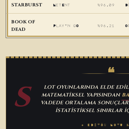
STARBURST
NetEnt
%96.09
D
BOOK OF
Play'n GO
%96.21
O
DEAD
❝
S
lot oyunlarında elde edi
matematiksel yapısından
ba
vadede ortalama sonuçlar 
istatistiksel sınırlar i
EDITÖR NOTU 