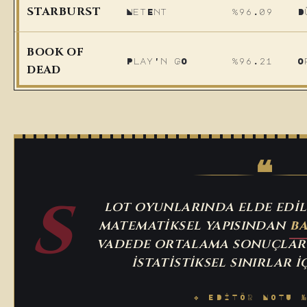
STARBURST
NetEnt
%96.09
D
BOOK OF
Play'n GO
%96.21
O
DEAD
❝
S
lot oyunlarında elde edi
matematiksel yapısından
ba
vadede ortalama sonuçlar 
istatistiksel sınırlar i
EDITÖR NOTU 