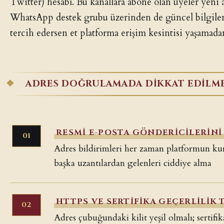
Twitter) hesabı. Bu kanallara abone olan üyeler yeni a
WhatsApp destek grubu üzerinden de güncel bilgilen
tercih edersen et platforma erişim kesintisi yaşamada
ADRES DOĞRULAMADA DIKKAT EDILM
RESMI E-POSTA GÖNDERICILERINI
Adres bildirimleri her zaman platformun ku
başka uzantılardan gelenleri ciddiye alma
HTTPS VE SERTIFIKA GEÇERLILIK 
Adres çubuğundaki kilit yeşil olmalı; sertifik