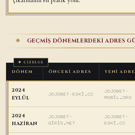
çıkarmanın en pratik yolu.
GEÇMIŞ DÖNEMLERDEKI ADRES G
DÖNEM
ÖNCEKI ADRES
YENI ADR
2024
jojobet-
jojobet-eski.cc
EYLÜL
mobil.org
2024
jojobet-
jojobet-
HAZIRAN
giris.net
eski.cc