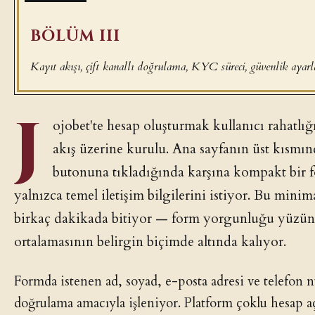
BÖLÜM III
Kayıt akışı, çift kanallı doğrulama, KYC süreci, güvenlik ayarl
J
ojobet'te hesap oluşturmak kullanıcı rahatlığı
akış üzerine kurulu. Ana sayfanın üst kısmı
butonuna tıkladığında karşına kompakt bir f
yalnızca temel iletişim bilgilerini istiyor. Bu minim
birkaç dakikada bitiyor — form yorgunluğu yüzünd
ortalamasının belirgin biçimde altında kalıyor.
Formda istenen ad, soyad, e-posta adresi ve telefon nu
doğrulama amacıyla işleniyor. Platform çoklu hesap aç