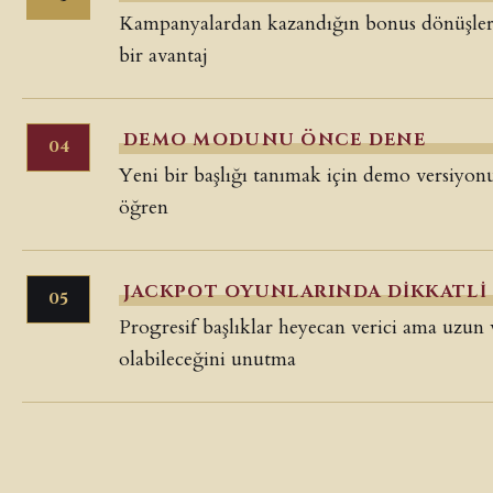
Kampanyalardan kazandığın bonus dönüşler, 
bir avantaj
DEMO MODUNU ÖNCE DENE
Yeni bir başlığı tanımak için demo versiyonu
öğren
JACKPOT OYUNLARINDA DIKKATLI
Progresif başlıklar heyecan verici ama uzun
olabileceğini unutma