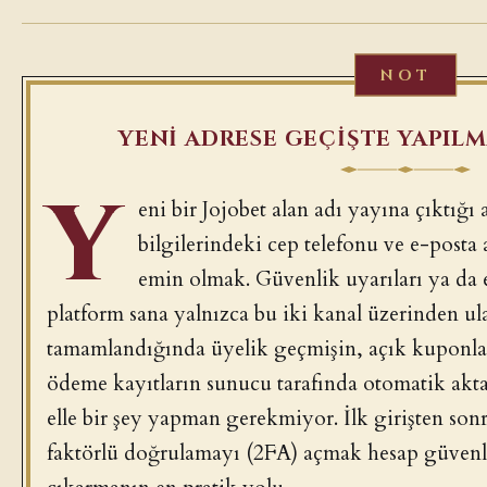
YENI ADRESE GEÇIŞTE YAPIL
Y
eni bir Jojobet alan adı yayına çıktığı 
bilgilerindeki cep telefonu ve e-post
emin olmak. Güvenlik uyarıları ya da
platform sana yalnızca bu iki kanal üzerinden ula
tamamlandığında üyelik geçmişin, açık kuponlar
ödeme kayıtların sunucu tarafında otomatik aktar
elle bir şey yapman gerekmiyor. İlk girişten sonr
faktörlü doğrulamayı (2FA) açmak hesap güvenli