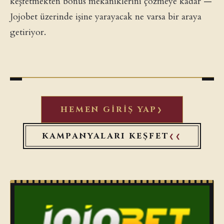
keşfetmekten bonus mekaniklerini çözmeye kadar —
Jojobet üzerinde işine yarayacak ne varsa bir araya
getiriyor.
HEMEN GIRIŞ YAP
KAMPANYALARI KEŞFET