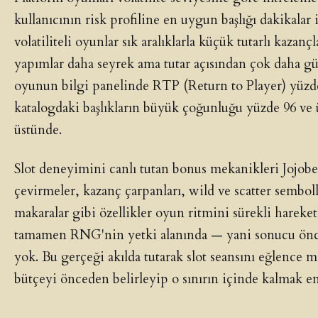
kullanıcının risk profiline en uygun başlığı dakikalar
volatiliteli oyunlar sık aralıklarla küçük tutarlı kazanç
yapımlar daha seyrek ama tutar açısından çok daha gü
oyunun bilgi panelinde RTP (Return to Player) yüzdes
katalogdaki başlıkların büyük çoğunluğu yüzde 96 ve ü
üstünde.
Slot deneyimini canlı tutan bonus mekanikleri Jojobet
çevirmeler, kazanç çarpanları, wild ve scatter semboll
makaralar gibi özellikler oyun ritmini sürekli hareket
tamamen RNG'nin yetki alanında — yani sonucu önced
yok. Bu gerçeği akılda tutarak slot seansını eğlence
bütçeyi önceden belirleyip o sınırın içinde kalmak en