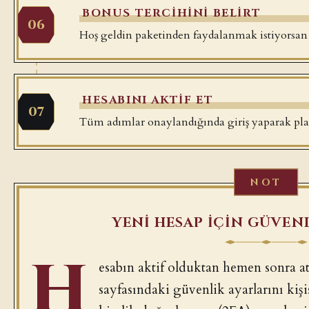
BONUS TERCIHINI BELIRT
Hoş geldin paketinden faydalanmak istiyorsan k
HESABINI AKTIF ET
Tüm adımlar onaylandığında giriş yaparak pl
YENI HESAP İÇIN GÜVEN
H
esabın aktif olduktan hemen sonra at
sayfasındaki güvenlik ayarlarını kişis