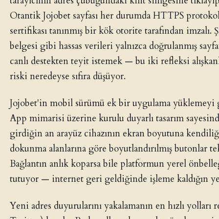
tarayıcının adres çubuğundaki kilit simgesine tıklayıp
Otantik Jojobet sayfası her durumda HTTPS protokolü
sertifikası tanınmış bir kök otorite tarafından imzalı. 
belgesi gibi hassas verileri yalnızca doğrulanmış say
canlı destekten teyit istemek — bu iki refleksi alışka
riski neredeyse sıfıra düşüyor.
Jojobet'in mobil sürümü ek bir uygulama yüklemeyi 
App mimarisi üzerine kurulu duyarlı tasarım sayesinde
girdiğin an arayüz cihazının ekran boyutuna kendili
dokunma alanlarına göre boyutlandırılmış butonlar tek 
Bağlantın anlık koparsa bile platformun yerel önbelle
tutuyor — internet geri geldiğinde işleme kaldığın 
Yeni adres duyurularını yakalamanın en hızlı yolları 