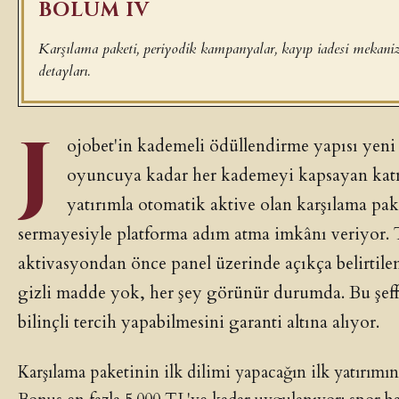
BÖLÜM IV
Karşılama paketi, periyodik kampanyalar, kayıp iadesi mekani
detayları.
J
ojobet'in kademeli ödüllendirme yapısı yeni
oyuncuya kadar her kademeyi kapsayan katma
yatırımla otomatik aktive olan karşılama pak
sermayesiyle platforma adım atma imkânı veriyor
aktivasyondan önce panel üzerinde açıkça belirtile
gizli madde yok, her şey görünür durumda. Bu şeffa
bilinçli tercih yapabilmesini garanti altına alıyor.
Karşılama paketinin ilk dilimi yapacağın ilk yatırımı