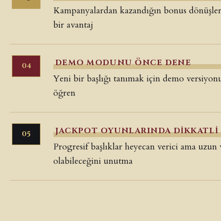
Kampanyalardan kazandığın bonus dönüşler, 
bir avantaj
DEMO MODUNU ÖNCE DENE
Yeni bir başlığı tanımak için demo versiyonu
öğren
JACKPOT OYUNLARINDA DIKKATLI
Progresif başlıklar heyecan verici ama uzun
olabileceğini unutma