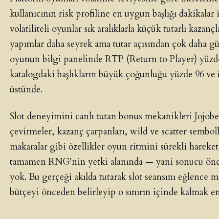
kullanıcının risk profiline en uygun başlığı dakikalar
volatiliteli oyunlar sık aralıklarla küçük tutarlı kazanç
yapımlar daha seyrek ama tutar açısından çok daha gü
oyunun bilgi panelinde RTP (Return to Player) yüzdes
katalogdaki başlıkların büyük çoğunluğu yüzde 96 ve ü
üstünde.
Slot deneyimini canlı tutan bonus mekanikleri Jojobet
çevirmeler, kazanç çarpanları, wild ve scatter semboll
makaralar gibi özellikler oyun ritmini sürekli hareket
tamamen RNG'nin yetki alanında — yani sonucu önced
yok. Bu gerçeği akılda tutarak slot seansını eğlence
bütçeyi önceden belirleyip o sınırın içinde kalmak en