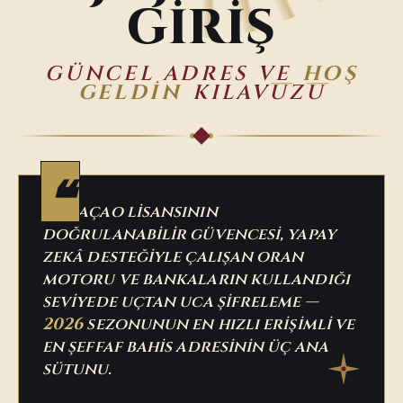
GIRIŞ
GÜNCEL ADRES VE
HOŞ
GELDIN
KILAVUZU
Curaçao lisansının
doğrulanabilir güvencesi, yapay
zekâ desteğiyle çalışan oran
motoru ve bankaların kullandığı
seviyede uçtan uca şifreleme —
2026
sezonunun en hızlı erişimli ve
en şeffaf bahis adresinin üç ana
sütunu.