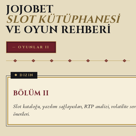
JOJOBET
SLOT KÜTÜPHANESI
VE OYUN REHBERI
— OYUNLAR II
BÖLÜM II
Slot kataloğu, yazılım sağlayıcıları, RTP analizi, volatilite sev
önerileri.