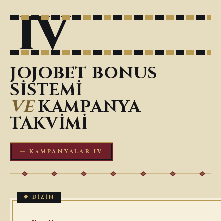
IV
JOJOBET BONUS
SISTEMI
VE
KAMPANYA
TAKVIMI
— KAMPANYALAR IV