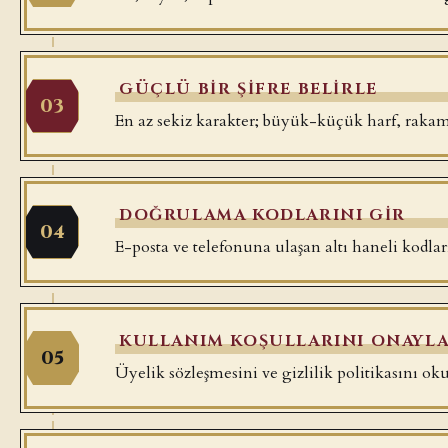
GÜÇLÜ BIR ŞIFRE BELIRLE
En az sekiz karakter; büyük-küçük harf, rakam 
DOĞRULAMA KODLARINI GIR
E-posta ve telefonuna ulaşan altı haneli kodlar
KULLANIM KOŞULLARINI ONAYL
Üyelik sözleşmesini ve gizlilik politikasını o