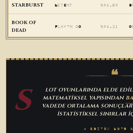
STARBURST
NetEnt
%96.09
D
BOOK OF
Play'n GO
%96.21
O
DEAD
❝
S
lot oyunlarında elde edi
matematiksel yapısından
ba
vadede ortalama sonuçlar 
istatistiksel sınırlar i
EDITÖR NOTU 