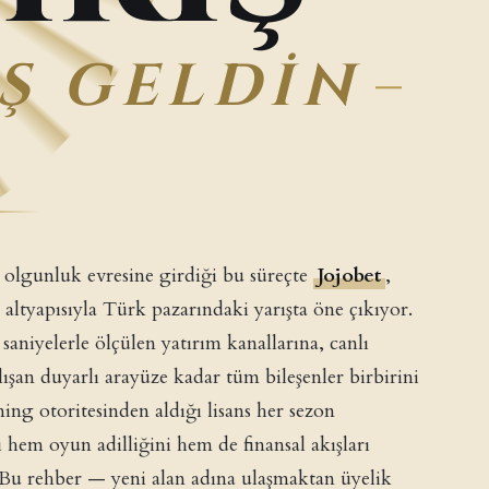
Ş GELDIN
 olgunluk evresine girdiği bu süreçte
Jojobet
,
altyapısıyla Türk pazarındaki yarışta öne çıkıyor.
saniyelerle ölçülen yatırım kanallarına, canlı
lışan duyarlı arayüze kadar tüm bileşenler birbirini
g otoritesinden aldığı lisans her sezon
 hem oyun adilliğini hem de finansal akışları
. Bu rehber — yeni alan adına ulaşmaktan üyelik