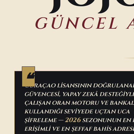
GÜNCEL 
Curaçao lisansının doğrulanab
güvencesi, yapay zekâ desteğiyl
çalışan oran motoru ve banka
kullandığı seviyede uçtan uca
şifreleme —
2026
sezonunun en h
erişimli ve en şeffaf bahis adres