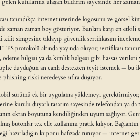
e gelen kutularına ulaşan bildirim sayesinde her zama
ası tanındıkça internet üzerinde logosunu ve görsel kiml
 de zaman zaman boy gösteriyor. Bunlara karşı en etkili 
kilit simgesine tıklayıp güvenlik sertifikasını inceleme
PS protokolü altında yayında oluyor; sertifikası tanınmı
e, ödeme bilgisi ya da kimlik belgesi gibi hassas verileri
üphe duyduğun an canlı destekten teyit istemek — bu iki 
 phishing riski neredeyse sıfıra düşüyor.
mobil sürümü ek bir uygulama yüklemeyi gerektirmiyor
rine kurulu duyarlı tasarım sayesinde telefondan ya da t
zının ekran boyutuna kendiliğinden uyum sağlıyor. Gen
lmış butonlar tek elle kullanımı pratik kılıyor. Bağlantı
leği hazırladığın kuponu hafızada tutuyor — internet ger