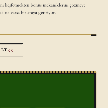
ni keşfetmekten bonus mekaniklerini çözmeye
k ne varsa bir araya getiriyor.
FET