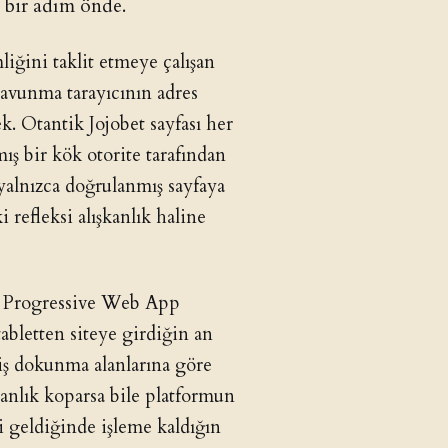
n bir adım önde.
iğini taklit etmeye çalışan
savunma tarayıcının adres
k. Otantik Jojobet sayfası her
ş bir kök otorite tarafından
 yalnızca doğrulanmış sayfaya
refleksi alışkanlık haline
; Progressive Web App
abletten siteye girdiğin an
iş dokunma alanlarına göre
n anlık koparsa bile platformun
i geldiğinde işleme kaldığın