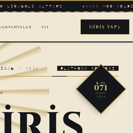
 ALTYAPI
%200 HOŞ GELDIN PAKETI
GIRIŞ YAP
KAMPANYALAR
SSS
AZİRAN · 2026 —
PLATFORM REHBERİ
SAYI
071
2026
IRIŞ