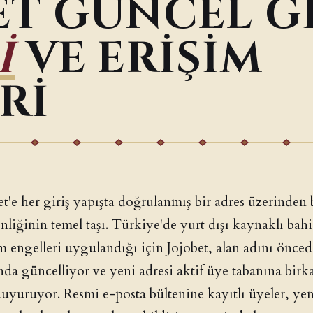
ET GÜNCEL GI
I
VE ERIŞIM
RI
et'e her giriş yapışta doğrulanmış bir adres üzerinde
nliğinin temel taşı. Türkiye'de yurt dışı kaynaklı bah
im engelleri uygulandığı için Jojobet, alan adını önce
da güncelliyor ve yeni adresi aktif üye tabanına birka
duyuruyor. Resmi e-posta bültenine kayıtlı üyeler, y