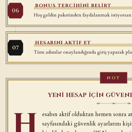
BONUS TERCIHINI BELIRT
Hoş geldin paketinden faydalanmak istiyorsan k
HESABINI AKTIF ET
Tüm adımlar onaylandığında giriş yaparak pl
YENI HESAP İÇIN GÜVEN
H
esabın aktif olduktan hemen sonra at
sayfasındaki güvenlik ayarlarını kişis