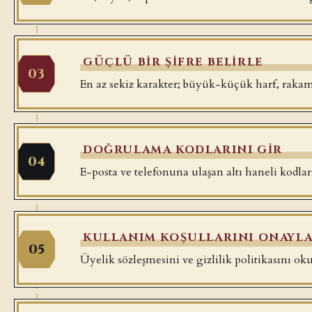
GÜÇLÜ BIR ŞIFRE BELIRLE
En az sekiz karakter; büyük-küçük harf, rakam 
DOĞRULAMA KODLARINI GIR
E-posta ve telefonuna ulaşan altı haneli kodlar
KULLANIM KOŞULLARINI ONAYL
Üyelik sözleşmesini ve gizlilik politikasını o