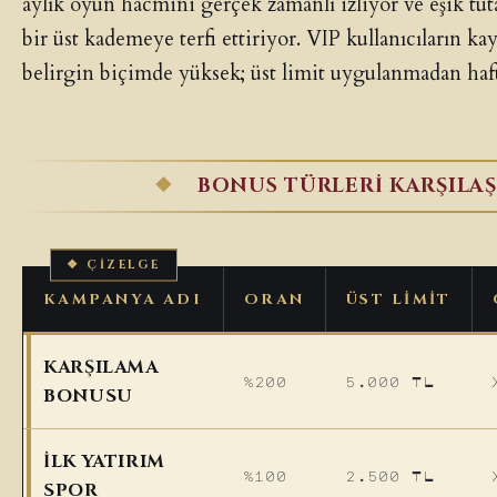
aylık oyun hacmini gerçek zamanlı izliyor ve eşik tuta
bir üst kademeye terfi ettiriyor. VIP kullanıcıların ka
belirgin biçimde yüksek; üst limit uygulanmadan haftal
BONUS TÜRLERI KARŞILA
KAMPANYA ADI
ORAN
ÜST LIMIT
KARŞILAMA
%200
5.000 TL
BONUSU
İLK YATIRIM
%100
2.500 TL
SPOR