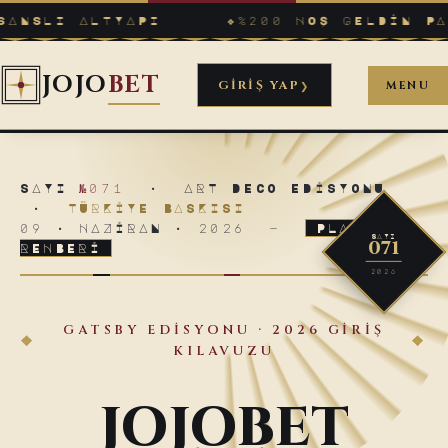
YAPI
%200 HOŞ GELDIN PAKETI
JOJO
BET
GIRIŞ YAP
MENU
SAYI
№071
· ART DECO EDİSYONU
·
TÜRKİYE BASKISI
09 · HAZİRAN · 2026 —
PLATFORM
SAYI
071
REHBERİ
2026
GATSBY EDISYONU · 2026 GIRIŞ
KILAVUZU
JOJOBET