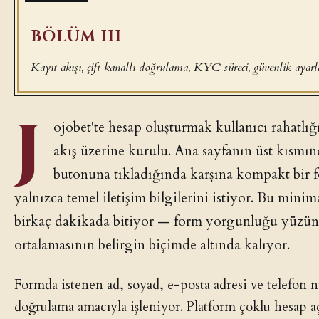
BÖLÜM III
Kayıt akışı, çift kanallı doğrulama, KYC süreci, güvenlik ayarl
J
ojobet'te hesap oluşturmak kullanıcı rahatlığı
akış üzerine kurulu. Ana sayfanın üst kısmı
butonuna tıkladığında karşına kompakt bir f
yalnızca temel iletişim bilgilerini istiyor. Bu minim
birkaç dakikada bitiyor — form yorgunluğu yüzünd
ortalamasının belirgin biçimde altında kalıyor.
Formda istenen ad, soyad, e-posta adresi ve telefon nu
doğrulama amacıyla işleniyor. Platform çoklu hesap aç