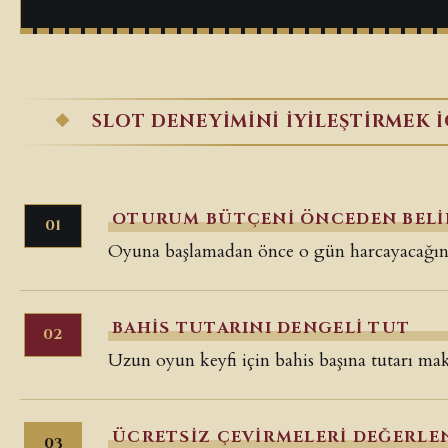
SLOT DENEYIMINI İYILEŞTIRMEK 
OTURUM BÜTÇENI ÖNCEDEN BELI
Oyuna başlamadan önce o gün harcayacağın tu
BAHIS TUTARINI DENGELI TUT
Uzun oyun keyfi için bahis başına tutarı mak
ÜCRETSIZ ÇEVIRMELERI DEĞERLE