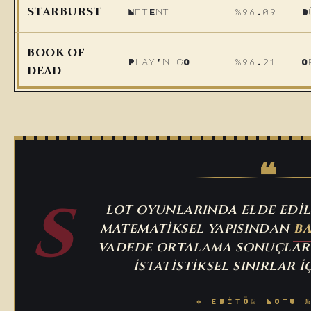
STARBURST
NetEnt
%96.09
D
BOOK OF
Play'n GO
%96.21
O
DEAD
❝
S
lot oyunlarında elde edi
matematiksel yapısından
ba
vadede ortalama sonuçlar 
istatistiksel sınırlar i
EDITÖR NOTU 