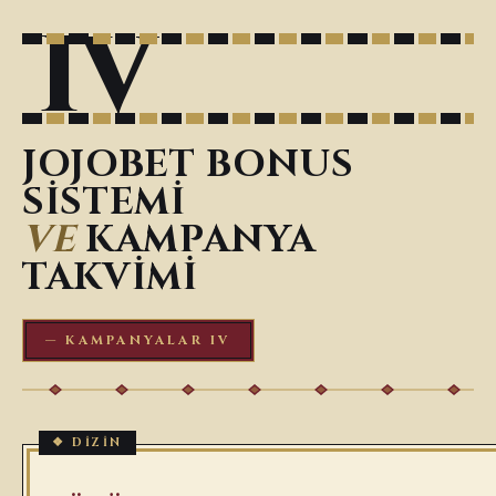
IV
JOJOBET BONUS
SISTEMI
VE
KAMPANYA
TAKVIMI
— KAMPANYALAR IV