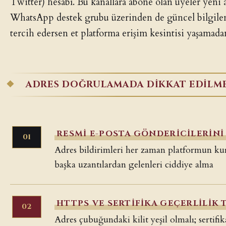
Twitter) hesabı. Bu kanallara abone olan üyeler yeni a
WhatsApp destek grubu üzerinden de güncel bilgilen
tercih edersen et platforma erişim kesintisi yaşamada
ADRES DOĞRULAMADA DIKKAT EDILM
RESMI E-POSTA GÖNDERICILERINI
Adres bildirimleri her zaman platformun ku
başka uzantılardan gelenleri ciddiye alma
HTTPS VE SERTIFIKA GEÇERLILIK 
Adres çubuğundaki kilit yeşil olmalı; sertifik