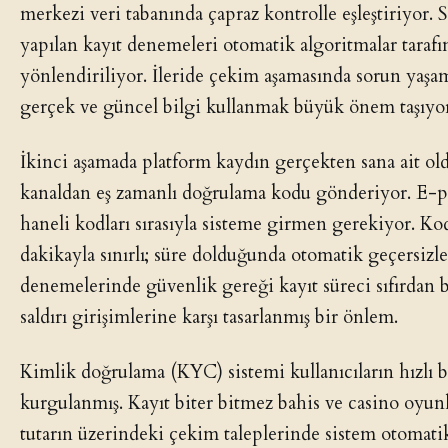
merkezi veri tabanında çapraz kontrolle eşleştiriyor. S
yapılan kayıt denemeleri otomatik algoritmalar taraf
yönlendiriliyor. İleride çekim aşamasında sorun yaşa
gerçek ve güncel bilgi kullanmak büyük önem taşıyor
İkinci aşamada platform kaydın gerçekten sana ait ol
kanaldan eş zamanlı doğrulama kodu gönderiyor. E-po
haneli kodları sırasıyla sisteme girmen gerekiyor. Ko
dakikayla sınırlı; süre dolduğunda otomatik geçersizle
denemelerinde güvenlik gereği kayıt süreci sıfırdan ba
saldırı girişimlerine karşı tasarlanmış bir önlem.
Kimlik doğrulama (KYC) sistemi kullanıcıların hızlı 
kurgulanmış. Kayıt biter bitmez bahis ve casino oyunla
tutarın üzerindeki çekim taleplerinde sistem otomatik