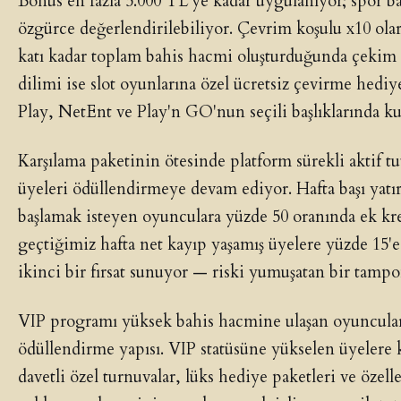
Bonus en fazla 5.000 TL'ye kadar uygulanıyor; spor ba
özgürce değerlendirilebiliyor. Çevrim koşulu x10 olar
katı kadar toplam bahis hacmi oluşturduğunda çekim 
dilimi ise slot oyunlarına özel ücretsiz çevirme hediy
Play, NetEnt ve Play'n GO'nun seçili başlıklarında k
Karşılama paketinin ötesinde platform sürekli aktif tu
üyeleri ödüllendirmeye devam ediyor. Hafta başı yatı
başlamak isteyen oyunculara yüzde 50 oranında ek kre
geçtiğimiz hafta net kayıp yaşamış üyelere yüzde 15'
ikinci bir fırsat sunuyor — riski yumuşatan bir tamp
VIP programı yüksek bahis hacmine ulaşan oyunculara 
ödüllendirme yapısı. VIP statüsüne yükselen üyelere ki
davetli özel turnuvalar, lüks hediye paketleri ve özelle