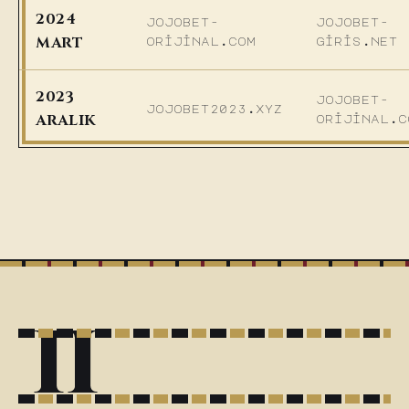
2024
jojobet-
jojobet-
MART
orijinal.com
giris.net
2023
jojobet-
jojobet2023.xyz
ARALIK
orijinal.c
II