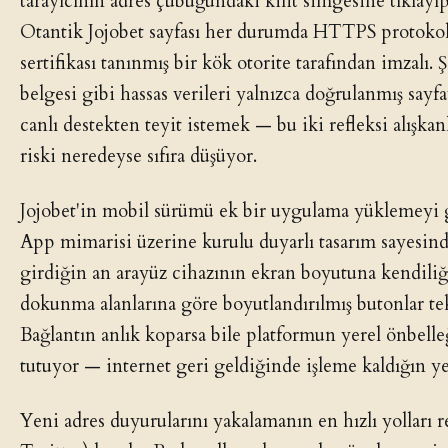
tarayıcının adres çubuğundaki kilit simgesine tıklayıp
Otantik Jojobet sayfası her durumda HTTPS protokolü
sertifikası tanınmış bir kök otorite tarafından imzalı. 
belgesi gibi hassas verileri yalnızca doğrulanmış say
canlı destekten teyit istemek — bu iki refleksi alışka
riski neredeyse sıfıra düşüyor.
Jojobet'in mobil sürümü ek bir uygulama yüklemeyi 
App mimarisi üzerine kurulu duyarlı tasarım sayesinde
girdiğin an arayüz cihazının ekran boyutuna kendili
dokunma alanlarına göre boyutlandırılmış butonlar tek 
Bağlantın anlık koparsa bile platformun yerel önbelle
tutuyor — internet geri geldiğinde işleme kaldığın 
Yeni adres duyurularını yakalamanın en hızlı yolları 