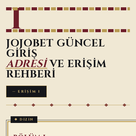
I
JOJOBET GÜNCEL
GIRIŞ
ADRESI
VE ERIŞIM
REHBERI
— ERİŞİM I