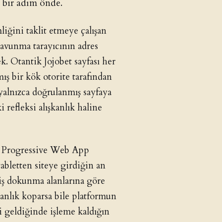
n bir adım önde.
iğini taklit etmeye çalışan
savunma tarayıcının adres
k. Otantik Jojobet sayfası her
ş bir kök otorite tarafından
 yalnızca doğrulanmış sayfaya
refleksi alışkanlık haline
; Progressive Web App
abletten siteye girdiğin an
iş dokunma alanlarına göre
n anlık koparsa bile platformun
i geldiğinde işleme kaldığın