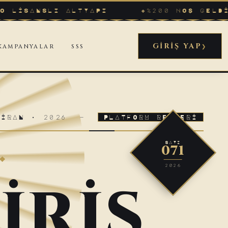
 ALTYAPI
%200 HOŞ GELDIN PAKETI
GIRIŞ YAP
KAMPANYALAR
SSS
AZİRAN · 2026 —
PLATFORM REHBERİ
SAYI
071
2026
IRIŞ