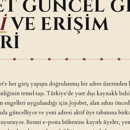
ET GÜNCEL GI
I
VE ERIŞIM
RI
et'e her giriş yapışta doğrulanmış bir adres üzerinde
nliğinin temel taşı. Türkiye'de yurt dışı kaynaklı bah
im engelleri uygulandığı için Jojobet, alan adını önce
da güncelliyor ve yeni adresi aktif üye tabanına birka
duyuruyor. Resmi e-posta bültenine kayıtlı üyeler, y