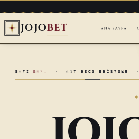
JOJO
BET
ANA SAYFA
SAYI
№071
· ART DECO EDİSYONU
JOJ