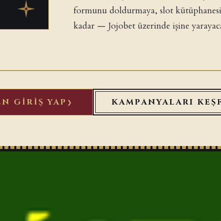
formunu doldurmaya, slot kütüphanesi
kadar — Jojobet üzerinde işine yarayaca
N GIRIŞ YAP
KAMPANYALARI KEŞ