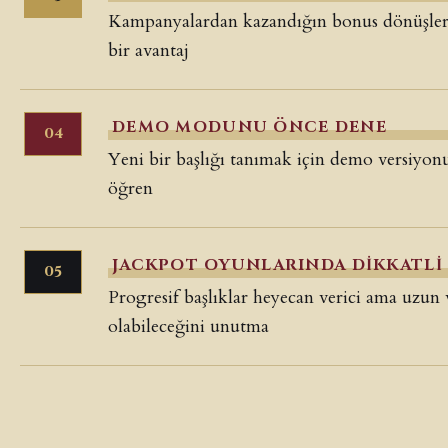
Kampanyalardan kazandığın bonus dönüşler, 
bir avantaj
DEMO MODUNU ÖNCE DENE
Yeni bir başlığı tanımak için demo versiyonu
öğren
JACKPOT OYUNLARINDA DIKKATLI
Progresif başlıklar heyecan verici ama uzun
olabileceğini unutma