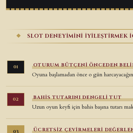
SLOT DENEYIMINI İYILEŞTIRMEK 
OTURUM BÜTÇENI ÖNCEDEN BELI
Oyuna başlamadan önce o gün harcayacağın tu
BAHIS TUTARINI DENGELI TUT
Uzun oyun keyfi için bahis başına tutarı mak
ÜCRETSIZ ÇEVIRMELERI DEĞERLE