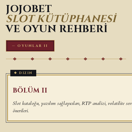
JOJOBET
SLOT KÜTÜPHANESI
VE OYUN REHBERI
— OYUNLAR II
BÖLÜM II
Slot kataloğu, yazılım sağlayıcıları, RTP analizi, volatilite sev
önerileri.