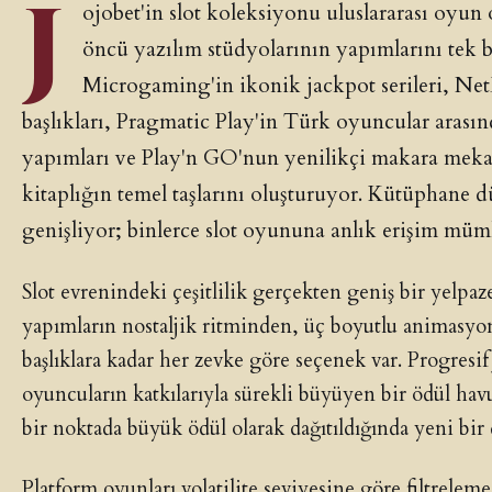
J
ojobet'in slot koleksiyonu uluslararası oyun
öncü yazılım stüdyolarının yapımlarını tek b
Microgaming'in ikonik jackpot serileri, Net
başlıkları, Pragmatic Play'in Türk oyuncular arası
yapımları ve Play'n GO'nun yenilikçi makara mekan
kitaplığın temel taşlarını oluşturuyor. Kütüphane düz
genişliyor; binlerce slot oyununa anlık erişim mü
Slot evrenindeki çeşitlilik gerçekten geniş bir yelpaz
yapımların nostaljik ritminden, üç boyutlu animasyo
başlıklara kadar her zevke göre seçenek var. Progresif
oyuncuların katkılarıyla sürekli büyüyen bir ödül havu
bir noktada büyük ödül olarak dağıtıldığında yeni bir
Platform oyunları volatilite seviyesine göre filtrelem