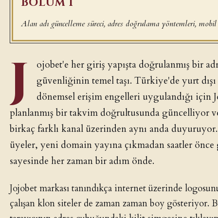
BÖLÜM I
Alan adı güncelleme süreci, adres doğrulama yöntemleri, mobil 
J
ojobet'e her giriş yapışta doğrulanmış bir 
güvenliğinin temel taşı. Türkiye'de yurt dışı
dönemsel erişim engelleri uygulandığı için J
planlanmış bir takvim doğrultusunda güncelliyor ve
birkaç farklı kanal üzerinden aynı anda duyuruyor.
üyeler, yeni domain yayına çıkmadan saatler önce g
sayesinde her zaman bir adım önde.
Jojobet markası tanındıkça internet üzerinde logosunu
çalışan klon siteler de zaman zaman boy gösteriyor. B