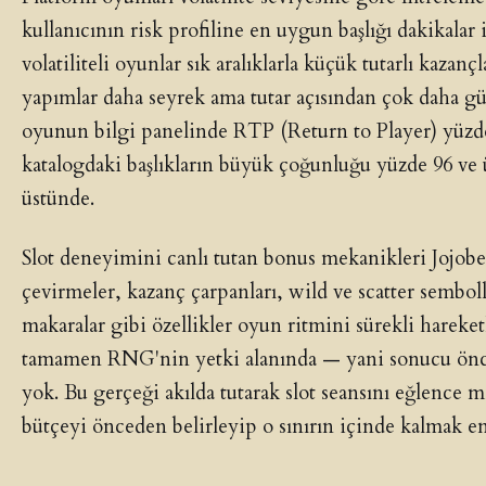
kullanıcının risk profiline en uygun başlığı dakikalar
volatiliteli oyunlar sık aralıklarla küçük tutarlı kazanç
yapımlar daha seyrek ama tutar açısından çok daha gü
oyunun bilgi panelinde RTP (Return to Player) yüzdes
katalogdaki başlıkların büyük çoğunluğu yüzde 96 ve ü
üstünde.
Slot deneyimini canlı tutan bonus mekanikleri Jojobet
çevirmeler, kazanç çarpanları, wild ve scatter semboll
makaralar gibi özellikler oyun ritmini sürekli hareket
tamamen RNG'nin yetki alanında — yani sonucu önced
yok. Bu gerçeği akılda tutarak slot seansını eğlence
bütçeyi önceden belirleyip o sınırın içinde kalmak en