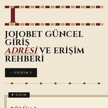
I
JOJOBET GÜNCEL
GIRIŞ
ADRESI
VE ERIŞIM
REHBERI
— ERİŞİM I