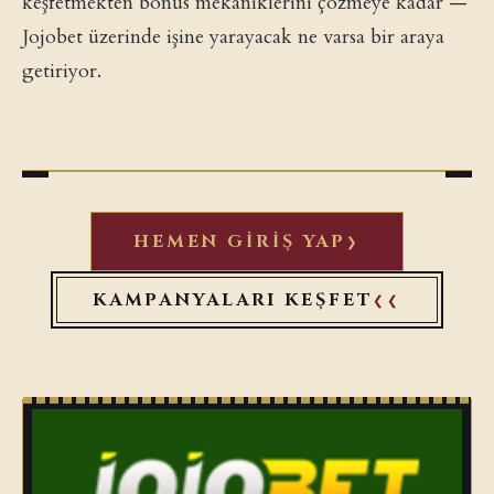
keşfetmekten bonus mekaniklerini çözmeye kadar —
Jojobet üzerinde işine yarayacak ne varsa bir araya
getiriyor.
HEMEN GIRIŞ YAP
KAMPANYALARI KEŞFET