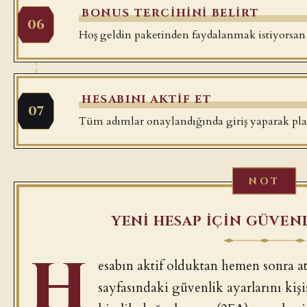
BONUS TERCIHINI BELIRT
Hoş geldin paketinden faydalanmak istiyorsan k
HESABINI AKTIF ET
Tüm adımlar onaylandığında giriş yaparak pl
YENI HESAP İÇIN GÜVEN
H
esabın aktif olduktan hemen sonra at
sayfasındaki güvenlik ayarlarını kişis