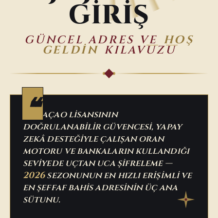
GIRIŞ
GÜNCEL ADRES VE
HOŞ
GELDIN
KILAVUZU
Curaçao lisansının
doğrulanabilir güvencesi, yapay
zekâ desteğiyle çalışan oran
motoru ve bankaların kullandığı
seviyede uçtan uca şifreleme —
2026
sezonunun en hızlı erişimli ve
en şeffaf bahis adresinin üç ana
sütunu.