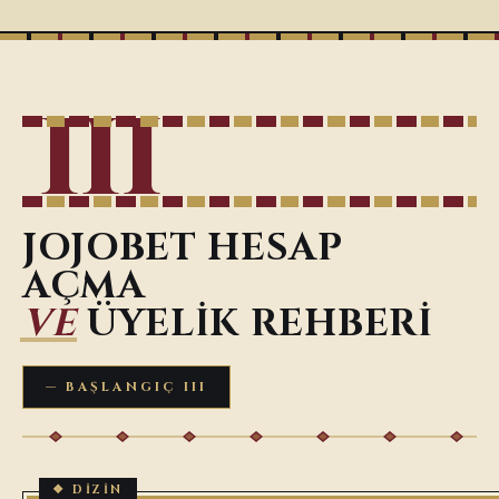
III
JOJOBET HESAP
AÇMA
VE
ÜYELIK REHBERI
— BAŞLANGIÇ III