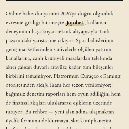
Online bahis dünyasının 2026'ya doğru olgunluk
evresine girdiği bu süreçte
Jojobet
, kullanıcı
deneyimini başa koyan teknik altyapısıyla Türk
pazarındaki yarışta öne çıkıyor. Spor bahislerinin
geniş marketlerinden saniyelerle ölçülen yatırım
kanallarına, canlı krupiyeli masalardan telefonda
akıcı çalışan duyarlı arayüze kadar tüm bileşenler
birbirini tamamlıyor. Platformun Curaçao eGaming
otoritesinden aldığı lisans her sezon yenileniyor;
bağımsız denetim raporları hem oyun adilliğini hem
de finansal akışları uluslararası eşiklerin üzerinde
tutuyor. Bu rehber — yeni alan adına ulaşmaktan
üyelik formunu doldurmaya, slot kütüphanesini