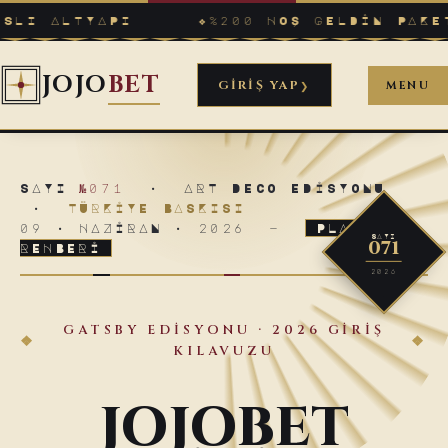
PI
%200 HOŞ GELDIN PAKETI
M
JOJO
BET
GIRIŞ YAP
MENU
SAYI
№071
· ART DECO EDİSYONU
·
TÜRKİYE BASKISI
09 · HAZİRAN · 2026 —
PLATFORM
SAYI
071
REHBERİ
2026
GATSBY EDISYONU · 2026 GIRIŞ
KILAVUZU
JOJOBET