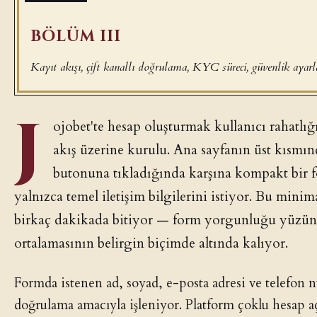
BÖLÜM III
Kayıt akışı, çift kanallı doğrulama, KYC süreci, güvenlik ayarl
J
ojobet'te hesap oluşturmak kullanıcı rahatlığı
akış üzerine kurulu. Ana sayfanın üst kısmı
butonuna tıkladığında karşına kompakt bir f
yalnızca temel iletişim bilgilerini istiyor. Bu minim
birkaç dakikada bitiyor — form yorgunluğu yüzünd
ortalamasının belirgin biçimde altında kalıyor.
Formda istenen ad, soyad, e-posta adresi ve telefon nu
doğrulama amacıyla işleniyor. Platform çoklu hesap aç