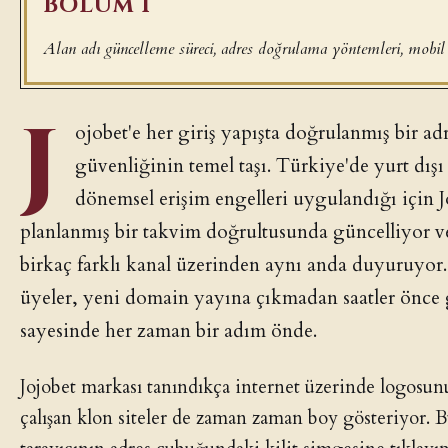
BÖLÜM I
Alan adı güncelleme süreci, adres doğrulama yöntemleri, mobil 
J
ojobet'e her giriş yapışta doğrulanmış bir 
güvenliğinin temel taşı. Türkiye'de yurt dışı
dönemsel erişim engelleri uygulandığı için J
planlanmış bir takvim doğrultusunda güncelliyor ve
birkaç farklı kanal üzerinden aynı anda duyuruyor.
üyeler, yeni domain yayına çıkmadan saatler önce g
sayesinde her zaman bir adım önde.
Jojobet markası tanındıkça internet üzerinde logosunu
çalışan klon siteler de zaman zaman boy gösteriyor. B