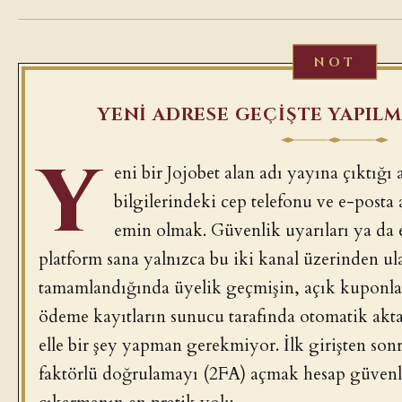
YENI ADRESE GEÇIŞTE YAPIL
Y
eni bir Jojobet alan adı yayına çıktığı 
bilgilerindeki cep telefonu ve e-post
emin olmak. Güvenlik uyarıları ya da
platform sana yalnızca bu iki kanal üzerinden ula
tamamlandığında üyelik geçmişin, açık kuponlar
ödeme kayıtların sunucu tarafında otomatik aktar
elle bir şey yapman gerekmiyor. İlk girişten sonr
faktörlü doğrulamayı (2FA) açmak hesap güvenli