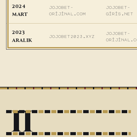
2024
jojobet-
jojobet-
MART
orijinal.com
giris.net
2023
jojobet-
jojobet2023.xyz
ARALIK
orijinal.c
II