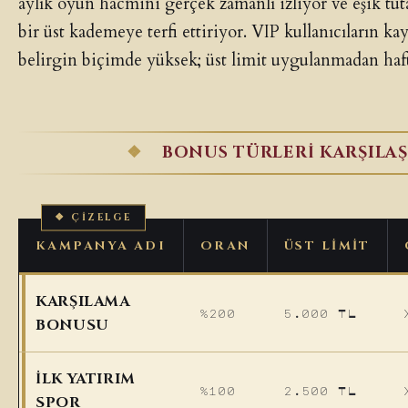
aylık oyun hacmini gerçek zamanlı izliyor ve eşik tuta
bir üst kademeye terfi ettiriyor. VIP kullanıcıların ka
belirgin biçimde yüksek; üst limit uygulanmadan haftal
BONUS TÜRLERI KARŞILA
KAMPANYA ADI
ORAN
ÜST LIMIT
KARŞILAMA
%200
5.000 TL
BONUSU
İLK YATIRIM
%100
2.500 TL
SPOR