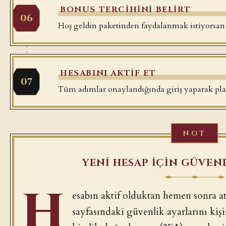
BONUS TERCIHINI BELIRT
Hoş geldin paketinden faydalanmak istiyorsan k
HESABINI AKTIF ET
Tüm adımlar onaylandığında giriş yaparak pl
YENI HESAP İÇIN GÜVEN
H
esabın aktif olduktan hemen sonra at
sayfasındaki güvenlik ayarlarını kişis