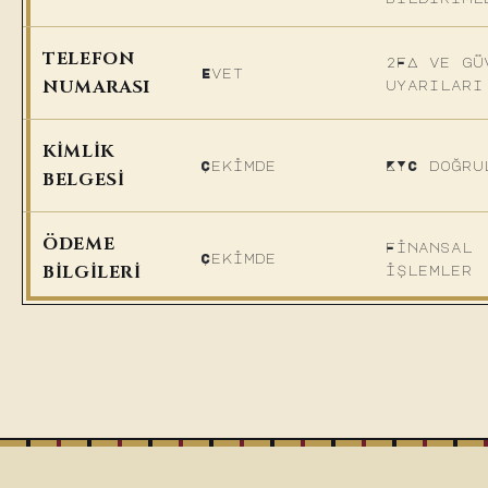
TELEFON
2FA ve gü
Evet
NUMARASI
uyarıları
KIMLIK
Çekimde
KYC doğru
BELGESI
ÖDEME
Finansal
Çekimde
BILGILERI
işlemler