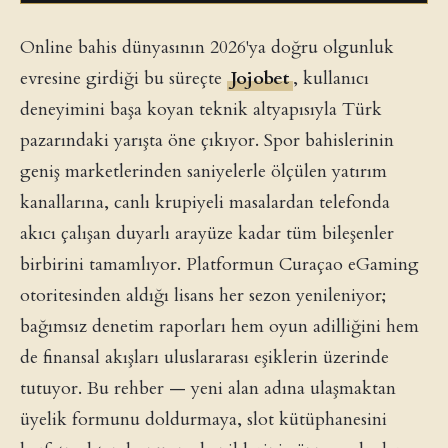
Online bahis dünyasının 2026'ya doğru olgunluk
evresine girdiği bu süreçte
Jojobet
, kullanıcı
deneyimini başa koyan teknik altyapısıyla Türk
pazarındaki yarışta öne çıkıyor. Spor bahislerinin
geniş marketlerinden saniyelerle ölçülen yatırım
kanallarına, canlı krupiyeli masalardan telefonda
akıcı çalışan duyarlı arayüze kadar tüm bileşenler
birbirini tamamlıyor. Platformun Curaçao eGaming
otoritesinden aldığı lisans her sezon yenileniyor;
bağımsız denetim raporları hem oyun adilliğini hem
de finansal akışları uluslararası eşiklerin üzerinde
tutuyor. Bu rehber — yeni alan adına ulaşmaktan
üyelik formunu doldurmaya, slot kütüphanesini