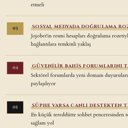
etmeli
SOSYAL MEDYADA DOĞRULAMA RO
Jojobet'in resmi hesapları doğrulama rozetiy
bağlantılara temkinli yaklaş
GÜVENILIR BAHIS FORUMLARINI T
Sektörel forumlarda yeni domain duyuruları g
paylaşılıyor
ŞÜPHE VARSA CANLI DESTEKTEN T
En küçük tereddütte sohbet penceresinden t
sağlam yol