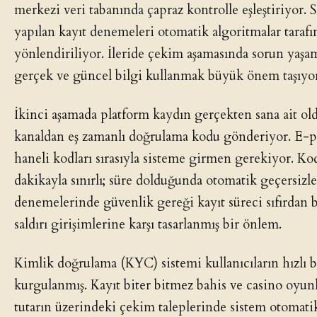
merkezi veri tabanında çapraz kontrolle eşleştiriyor. S
yapılan kayıt denemeleri otomatik algoritmalar taraf
yönlendiriliyor. İleride çekim aşamasında sorun yaşa
gerçek ve güncel bilgi kullanmak büyük önem taşıyor
İkinci aşamada platform kaydın gerçekten sana ait ol
kanaldan eş zamanlı doğrulama kodu gönderiyor. E-po
haneli kodları sırasıyla sisteme girmen gerekiyor. Ko
dakikayla sınırlı; süre dolduğunda otomatik geçersizle
denemelerinde güvenlik gereği kayıt süreci sıfırdan ba
saldırı girişimlerine karşı tasarlanmış bir önlem.
Kimlik doğrulama (KYC) sistemi kullanıcıların hızlı 
kurgulanmış. Kayıt biter bitmez bahis ve casino oyunla
tutarın üzerindeki çekim taleplerinde sistem otomatik