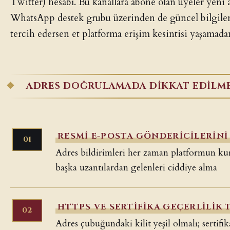
Twitter) hesabı. Bu kanallara abone olan üyeler yeni a
WhatsApp destek grubu üzerinden de güncel bilgilen
tercih edersen et platforma erişim kesintisi yaşamada
ADRES DOĞRULAMADA DIKKAT EDILM
RESMI E-POSTA GÖNDERICILERINI
Adres bildirimleri her zaman platformun ku
başka uzantılardan gelenleri ciddiye alma
HTTPS VE SERTIFIKA GEÇERLILIK 
Adres çubuğundaki kilit yeşil olmalı; sertifik