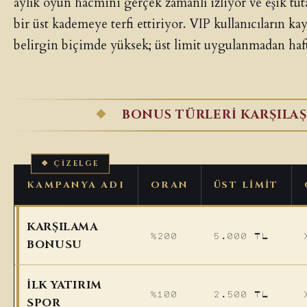
aylık oyun hacmini gerçek zamanlı izliyor ve eşik tuta
bir üst kademeye terfi ettiriyor. VIP kullanıcıların ka
belirgin biçimde yüksek; üst limit uygulanmadan haftal
BONUS TÜRLERI KARŞILA
KAMPANYA ADI
ORAN
ÜST LIMIT
KARŞILAMA
%200
5.000 TL
BONUSU
İLK YATIRIM
%100
2.500 TL
SPOR