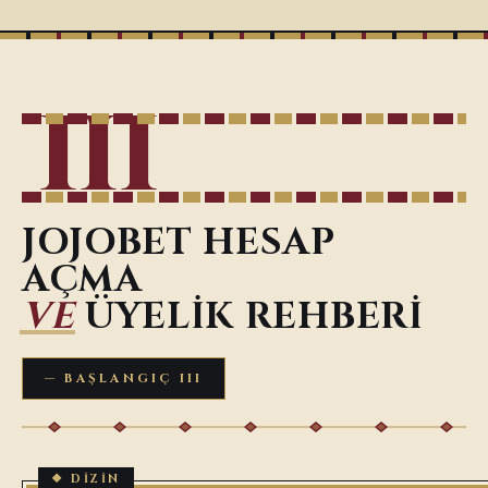
III
JOJOBET HESAP
AÇMA
VE
ÜYELIK REHBERI
— BAŞLANGIÇ III