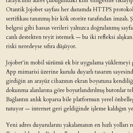
tarayıcının adres çubuğundaki kilit simgesine tıklayıp
Otantik Jojobet sayfası her durumda HTTPS protokolü
sertifikası tanınmış bir kök otorite tarafından imzalı. 
belgesi gibi hassas verileri yalnızca doğrulanmış say
canlı destekten teyit istemek — bu iki refleksi alışka
riski neredeyse sıfıra düşüyor.
Jojobet'in mobil sürümü ek bir uygulama yüklemeyi 
App mimarisi üzerine kurulu duyarlı tasarım sayesinde
girdiğin an arayüz cihazının ekran boyutuna kendili
dokunma alanlarına göre boyutlandırılmış butonlar tek 
Bağlantın anlık koparsa bile platformun yerel önbelle
tutuyor — internet geri geldiğinde işleme kaldığın 
Yeni adres duyurularını yakalamanın en hızlı yolları 