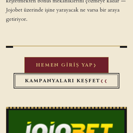
keşfetmekten bonus mekaniklerini çözmeye kadar —
Jojobet üzerinde işine yarayacak ne varsa bir araya
getiriyor.
HEMEN GIRIŞ YAP
KAMPANYALARI KEŞFET