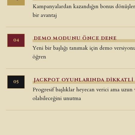
Kampanyalardan kazandığın bonus dönüşler, 
bir avantaj
DEMO MODUNU ÖNCE DENE
Yeni bir başlığı tanımak için demo versiyonu
öğren
JACKPOT OYUNLARINDA DIKKATLI
Progresif başlıklar heyecan verici ama uzun
olabileceğini unutma