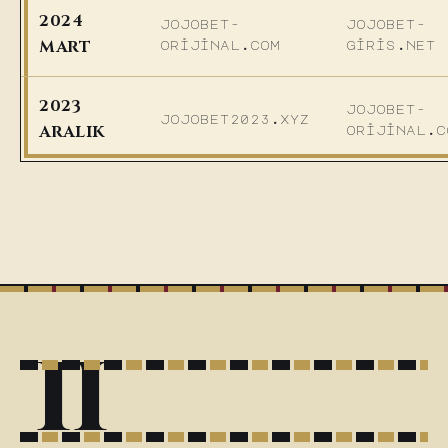
2024
jojobet-
jojobet-
MART
orijinal.com
giris.net
2023
jojobet-
jojobet2023.xyz
ARALIK
orijinal.c
II