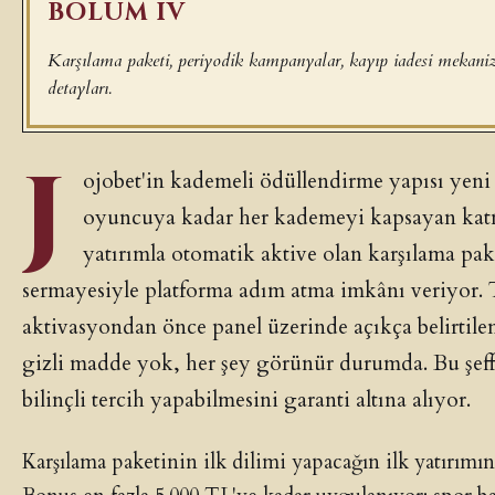
BÖLÜM IV
Karşılama paketi, periyodik kampanyalar, kayıp iadesi mekani
detayları.
J
ojobet'in kademeli ödüllendirme yapısı yeni
oyuncuya kadar her kademeyi kapsayan katma
yatırımla otomatik aktive olan karşılama pak
sermayesiyle platforma adım atma imkânı veriyor
aktivasyondan önce panel üzerinde açıkça belirtile
gizli madde yok, her şey görünür durumda. Bu şeffa
bilinçli tercih yapabilmesini garanti altına alıyor.
Karşılama paketinin ilk dilimi yapacağın ilk yatırımı