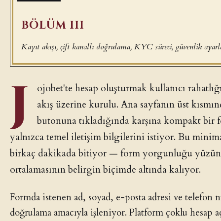
BÖLÜM III
Kayıt akışı, çift kanallı doğrulama, KYC süreci, güvenlik ayarl
J
ojobet'te hesap oluşturmak kullanıcı rahatlığı
akış üzerine kurulu. Ana sayfanın üst kısmı
butonuna tıkladığında karşına kompakt bir f
yalnızca temel iletişim bilgilerini istiyor. Bu minim
birkaç dakikada bitiyor — form yorgunluğu yüzünd
ortalamasının belirgin biçimde altında kalıyor.
Formda istenen ad, soyad, e-posta adresi ve telefon nu
doğrulama amacıyla işleniyor. Platform çoklu hesap aç