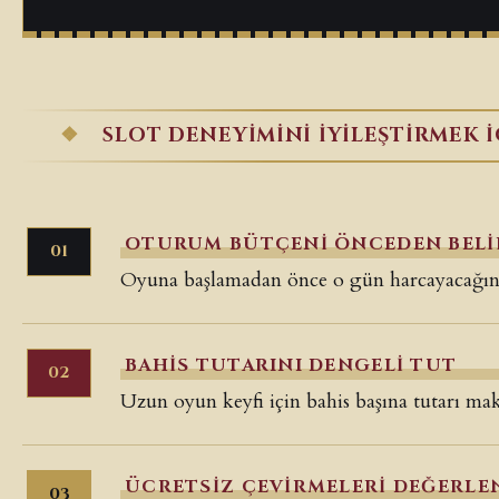
SLOT DENEYIMINI İYILEŞTIRMEK 
OTURUM BÜTÇENI ÖNCEDEN BELI
Oyuna başlamadan önce o gün harcayacağın tu
BAHIS TUTARINI DENGELI TUT
Uzun oyun keyfi için bahis başına tutarı mak
ÜCRETSIZ ÇEVIRMELERI DEĞERLE