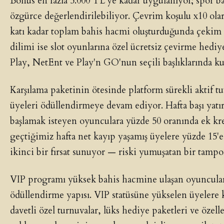
Bonus en fazla 5.000 TL'ye kadar uygulanıyor; spor ba
özgürce değerlendirilebiliyor. Çevrim koşulu x10 olar
katı kadar toplam bahis hacmi oluşturduğunda çekim 
dilimi ise slot oyunlarına özel ücretsiz çevirme hediy
Play, NetEnt ve Play'n GO'nun seçili başlıklarında k
Karşılama paketinin ötesinde platform sürekli aktif tu
üyeleri ödüllendirmeye devam ediyor. Hafta başı yatı
başlamak isteyen oyunculara yüzde 50 oranında ek kre
geçtiğimiz hafta net kayıp yaşamış üyelere yüzde 15'
ikinci bir fırsat sunuyor — riski yumuşatan bir tamp
VIP programı yüksek bahis hacmine ulaşan oyunculara 
ödüllendirme yapısı. VIP statüsüne yükselen üyelere ki
davetli özel turnuvalar, lüks hediye paketleri ve özelle