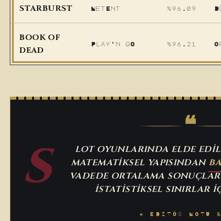
STARBURST
NetEnt
%96.09
D
BOOK OF
Play'n GO
%96.21
O
DEAD
❝
S
lot oyunlarında elde edi
matematiksel yapısından
ba
vadede ortalama sonuçlar 
istatistiksel sınırlar i
EDITÖR NOTU 