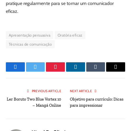
pratique regularmente para se tornar um comunicador
eficaz.
Apresentação persuasiva
Oratória eficaz
Técnicas de comunicação
Facebook
Twitter
Pinterest
LinkedIn
Tumblr
Email
PREVIOUS ARTICLE
NEXT ARTICLE
Ler Boruto Two Blue Vortex 10
Objetivo para currículo: Dicas
– Mangá Online
para impressionar