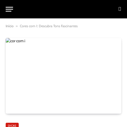
Início
»
Cores com I: Descubra Tons Fascinantes
DICAS