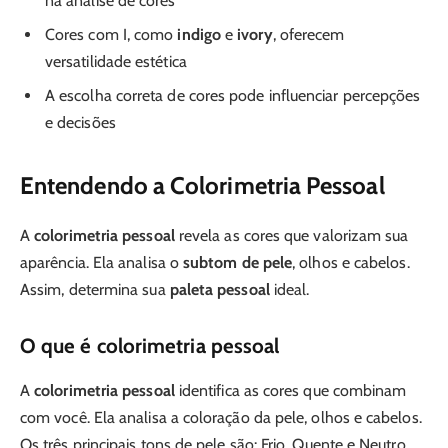
na análise de cores
Cores com I, como
indigo
e
ivory
, oferecem
versatilidade estética
A escolha correta de cores pode influenciar percepções
e decisões
Entendendo a Colorimetria Pessoal
A
colorimetria pessoal
revela as cores que valorizam sua
aparência. Ela analisa o
subtom de pele
, olhos e cabelos.
Assim, determina sua
paleta pessoal
ideal.
O que é colorimetria pessoal
A
colorimetria pessoal
identifica as cores que combinam
com você. Ela analisa a coloração da pele, olhos e cabelos.
Os três principais tons de pele são: Frio, Quente e Neutro.