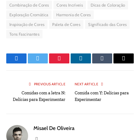
Combinação de Cores
Cores Incríveis
Dicas de Coloração
Exploração Cromática
Harmonia de Cores
Inspiração de Cores
Paleta de Cores
Significado das Cores
Tons Fascinantes
Facebook
Twitter
Pinterest
LinkedIn
Tumblr
Email
PREVIOUS ARTICLE
NEXT ARTICLE
Comidas com a letra N:
Comida com Y: Delícias para
Delícias para Experimentar
Experimentar
Misael De Oliveira
Website