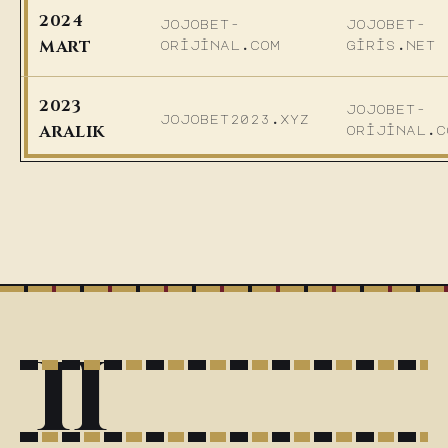
2024
jojobet-
jojobet-
MART
orijinal.com
giris.net
2023
jojobet-
jojobet2023.xyz
ARALIK
orijinal.c
II