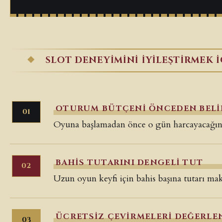
SLOT DENEYIMINI İYILEŞTIRMEK 
OTURUM BÜTÇENI ÖNCEDEN BELI
Oyuna başlamadan önce o gün harcayacağın tu
BAHIS TUTARINI DENGELI TUT
Uzun oyun keyfi için bahis başına tutarı mak
ÜCRETSIZ ÇEVIRMELERI DEĞERLE