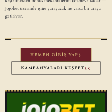
keşfetmekten bonus mekaniklerini çözmeye kadar —
Jojobet üzerinde işine yarayacak ne varsa bir araya
getiriyor.
HEMEN GIRIŞ YAP
KAMPANYALARI KEŞFET