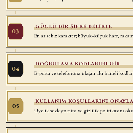
GÜÇLÜ BIR ŞIFRE BELIRLE
En az sekiz karakter; büyük-küçük harf, rakam 
DOĞRULAMA KODLARINI GIR
E-posta ve telefonuna ulaşan altı haneli kodlar
KULLANIM KOŞULLARINI ONAYL
Üyelik sözleşmesini ve gizlilik politikasını o