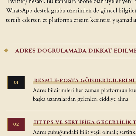
Twitter) hesabı. Bu kanallara abone olan üyeler yeni a
WhatsApp destek grubu üzerinden de güncel bilgilen
tercih edersen et platforma erişim kesintisi yaşamada
ADRES DOĞRULAMADA DIKKAT EDILM
RESMI E-POSTA GÖNDERICILERINI
Adres bildirimleri her zaman platformun ku
başka uzantılardan gelenleri ciddiye alma
HTTPS VE SERTIFIKA GEÇERLILIK 
Adres çubuğundaki kilit yeşil olmalı; sertifik