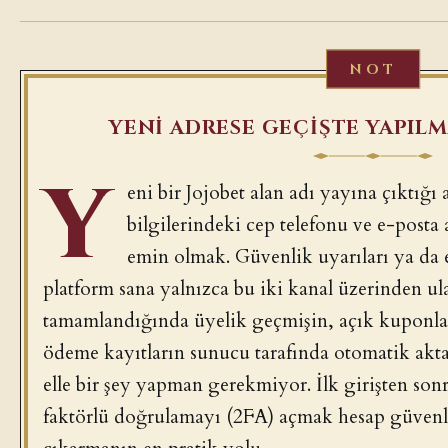
YENI ADRESE GEÇIŞTE YAPIL
Y
eni bir Jojobet alan adı yayına çıktığı 
bilgilerindeki cep telefonu ve e-post
emin olmak. Güvenlik uyarıları ya da
platform sana yalnızca bu iki kanal üzerinden ula
tamamlandığında üyelik geçmişin, açık kuponlar
ödeme kayıtların sunucu tarafında otomatik aktar
elle bir şey yapman gerekmiyor. İlk girişten sonr
faktörlü doğrulamayı (2FA) açmak hesap güvenli