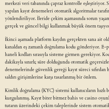
merkezi veri tabanında çapraz kontrolle eşleştiriyor. S
yapılan kayıt denemeleri otomatik algoritmalar taraf
yönlendiriliyor. İleride çekim aşamasında sorun yaşa
gerçek ve güncel bilgi kullanmak büyük önem taşıyor
İkinci aşamada platform kaydın gerçekten sana ait ol
kanaldan eş zamanlı doğrulama kodu gönderiyor. E-po
haneli kodları sırasıyla sisteme girmen gerekiyor. Ko
dakikayla sınırlı; süre dolduğunda otomatik geçersizle
denemelerinde güvenlik gereği kayıt süreci sıfırdan ba
saldırı girişimlerine karşı tasarlanmış bir önlem.
Kimlik doğrulama (KYC) sistemi kullanıcıların hızlı 
kurgulanmış. Kayıt biter bitmez bahis ve casino oyunla
tutarın üzerindeki çekim taleplerinde sistem otomatik