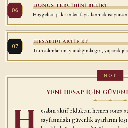
BONUS TERCIHINI BELIRT
Hoş geldin paketinden faydalanmak istiyorsan k
HESABINI AKTIF ET
Tüm adımlar onaylandığında giriş yaparak pl
YENI HESAP İÇIN GÜVEN
H
esabın aktif olduktan hemen sonra at
sayfasındaki güvenlik ayarlarını kişis