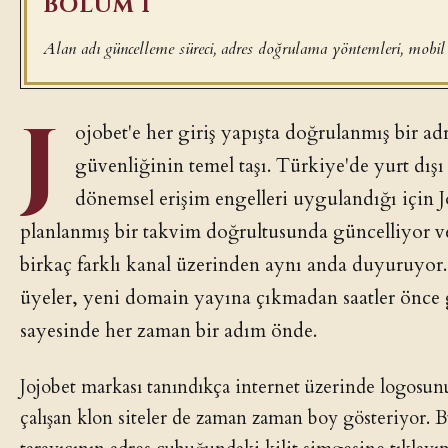
BÖLÜM I
Alan adı güncelleme süreci, adres doğrulama yöntemleri, mobil 
J
ojobet'e her giriş yapışta doğrulanmış bir 
güvenliğinin temel taşı. Türkiye'de yurt dışı
dönemsel erişim engelleri uygulandığı için J
planlanmış bir takvim doğrultusunda güncelliyor ve
birkaç farklı kanal üzerinden aynı anda duyuruyor.
üyeler, yeni domain yayına çıkmadan saatler önce g
sayesinde her zaman bir adım önde.
Jojobet markası tanındıkça internet üzerinde logosunu
çalışan klon siteler de zaman zaman boy gösteriyor. B